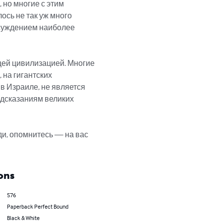
 но многие с этим 
ось не так уж много 
бсуждением наиболее 
ей цивилизацией. Многие 
на гигантских 
 Израиле, не является 
едсказаниям великих 
и, опомнитесь — на вас 
ons
576
Paperback Perfect Bound
Black & White