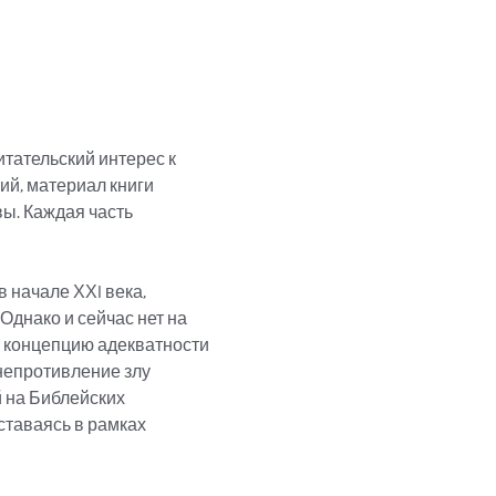
тательский интерес к 
й, материал книги 
ы. Каждая часть 
 начале ХХI века, 
Однако и сейчас нет на 
ал концепцию адекватности 
непротивление злу 
 на Библейских 
ставаясь в рамках 