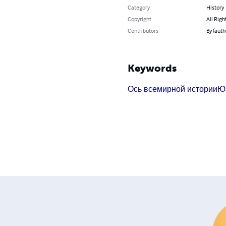
Category
History
Copyright
All Righ
Contributors
By (aut
Keywords
Ось всемирной истории
Ю