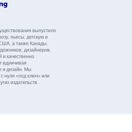
ing
 существования выпустило
озу, пьесы, детскую и
 США, а также Канады,
дожников, дизайнеров,
 и качественно
т вдумчивая
е и дизайн. Мы
с нуля «под ключ» или
угих издательств.