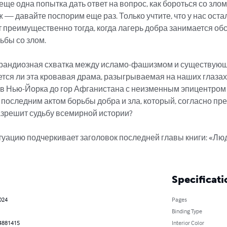
еще одна попытка дать ответ на вопрос, как бороться со злом,
ж — давайте поспорим еще раз. Только учтите, что у нас остал
т преимущественно тогда, когда лагерь добра занимается о
бы со злом.

грандиозная схватка между исламо-фашизмом и существующ
ся ли эта кровавая драма, разыгрываемая на наших глазах, 
в Нью-Йорка до гор Афганистана с неизменным эпицентром в
м последним актом борьбы добра и зла, который, согласно пр
азрешит судьбу всемирной истории?

уацию подчеркивает заголовок последней главы книги: «Люд
Specificati
2024
Pages
Binding Type
4881415
Interior Color