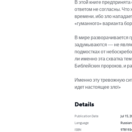
В этой книге предпринята 
ответом не согласны. Что 
времени, ибо зло нападае
«гуманного» варианта борь
В мире разворачивается 
задумываются — не являет
подмостках от небоскребо
ли именно эта схватка те
Библейских пророков, и р
Именно эту тревожную сит
идет настоящее зло!»
Details
Publication Date
Jul 15, 
Language
Russian
ISBN
978193