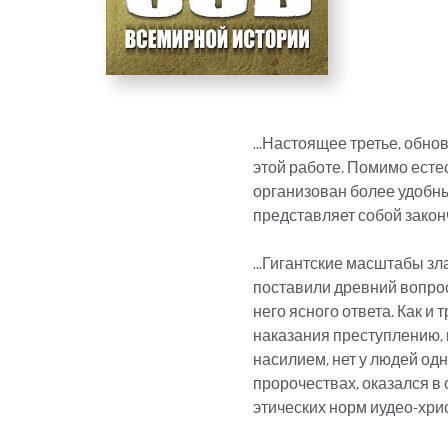
…Настоящее третье, обнов
этой работе. Помимо есте
организован более удобны
представляет собой закон
…Гигантские масштабы зла,
поставили древний вопрос 
него ясного ответа. Как и
наказания преступлению, к
насилием, нет у людей од
пророчествах, оказался в
этических норм иудео-хри