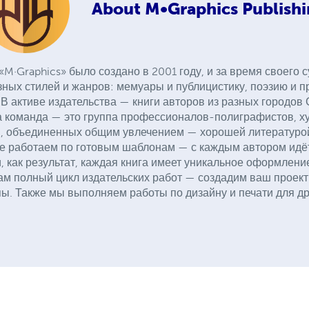
About
M•Graphics Publish
«M·Graphics» было создано в 2001 году, и за время своего
зных стилей и жанров: мемуары и публицистику, поэзию и пр
В активе издательства — книги авторов из разных городов
 команда — это группа профессионалов-полиграфистов, ху
в, объединенных общим увлечением — хорошей литературой
е работаем по готовым шаблонам — с каждым автором идё
, как результат, каждая книга имеет уникальное оформлени
м полный цикл издательских работ — создадим ваш проект 
ы. Также мы выполняем работы по дизайну и печати для др