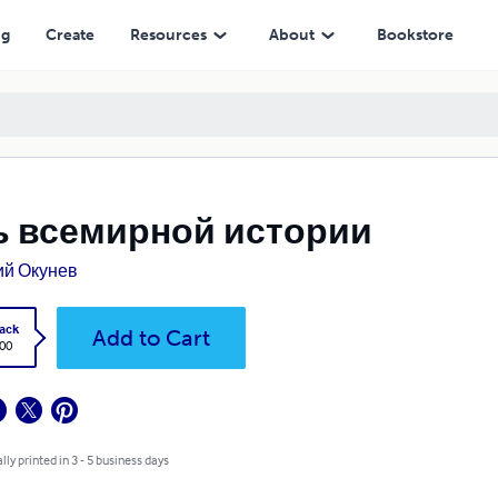
ng
Create
Resources
About
Bookstore
ь всемирной истории
й Окунев
ack
Add to Cart
.00
lly printed in 3 - 5 business days