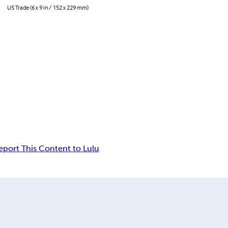
US Trade (6 x 9 in / 152 x 229 mm)
eport This Content to Lulu