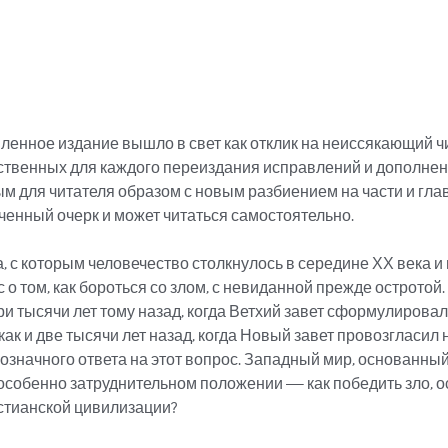
ленное издание вышло в свет как отклик на неиссякающий чи
ственных для каждого переиздания исправлений и дополнени
м для читателя образом с новым разбиением на части и глав
ченный очерк и может читаться самостоятельно.

 с которым человечество столкнулось в середине ХХ века и в
о том, как бороться со злом, с невиданной прежде остротой. 
 три тысячи лет тому назад, когда Ветхий завет сформулиров
ак и две тысячи лет назад, когда Новый завет провозгласил 
нозначного ответа на этот вопрос. Западный мир, основанный
 особенно затруднительном положении — как победить зло, о
стианской цивилизации?
