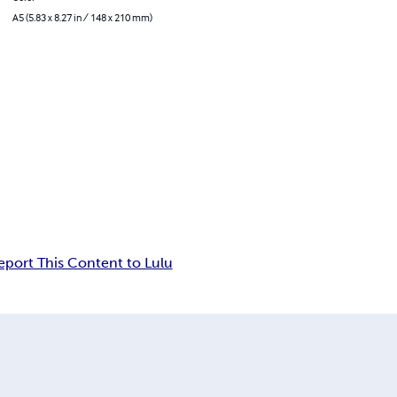
A5 (5.83 x 8.27 in / 148 x 210 mm)
eport This Content to Lulu