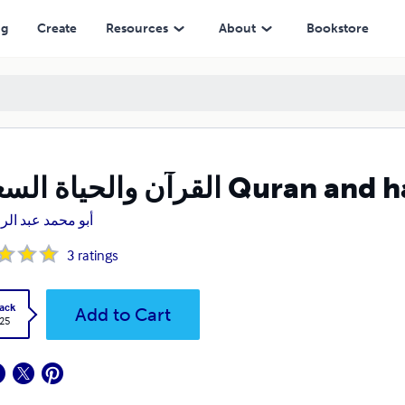
ng
Create
Resources
About
Bookstore
القرآن والحياة السعيدة Qur
أبو محمد عبد ال
3
ratings
ack
Add to Cart
.25