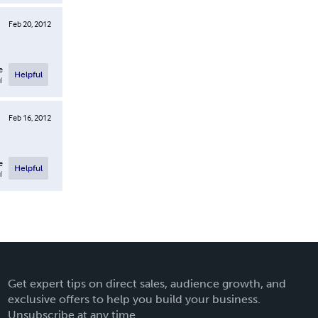
Feb 20, 2012
e
Helpful
l
Feb 16, 2012
e
Helpful
l
Get expert tips on direct sales, audience growth, and
exclusive offers to help you build your business.
Unsubscribe at any time.