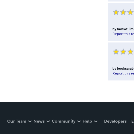
by
halawt_i
Report this r
by
booksarab
Report this r
Our Team
News
Community
Help
Developers
E