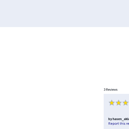
3
Reviews
by
hasen_ak
Report this r