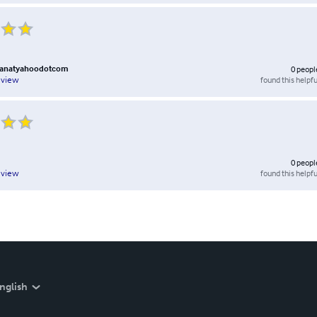
manatyahoodotcom
0
peopl
found this helpfu
eview
0
peopl
found this helpfu
eview
nglish