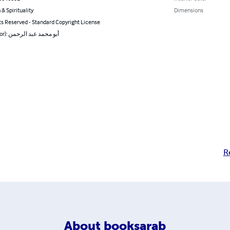
 & Spirituality
Dimensions
ts Reserved - Standard Copyright License
By (author): أبو محمد عبد الرحمن
R
About
booksarab