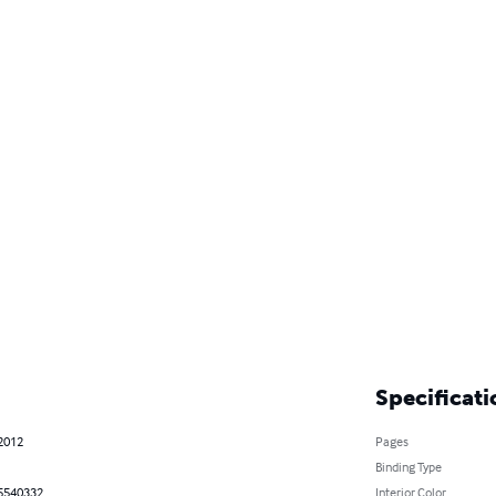
Specificati
 2012
Pages
Binding Type
5540332
Interior Color