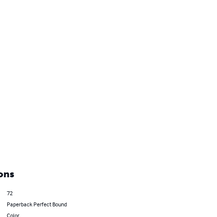
ons
72
Paperback Perfect Bound
Color