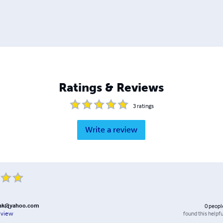
Ratings & Reviews
3
ratings
Write a review
lak@yahoo.com
0
peopl
found this helpfu
eview