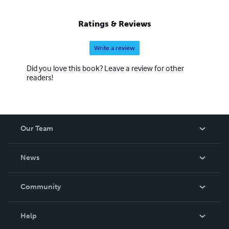
Ratings & Reviews
Write a review
Did you love this book? Leave a review for other
readers!
Our Team
About Us
News
Careers
In The News
Community
Events
Blog
Help
Videos