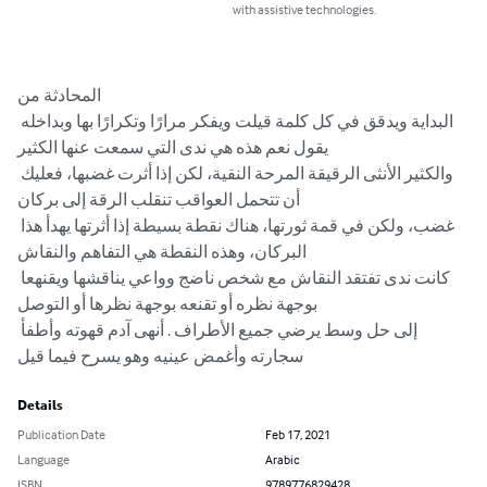
with assistive technologies.
المحادثة من

البداية ويدقق في كل كلمة قيلت ويفكر مرارًا وتكرارًا بها وبداخله 
يقول نعم هذه هي ندى التي سمعت عنها الكثير

والكثير الأنثى الرقيقة المرحة النقية، لكن إذا أثرت غضبها، فعليك 
أن تتحمل العواقب تنقلب الرقة إلى بركان

غضب، ولكن في قمة ثورتها، هناك نقطة بسيطة إذا أثرتها يهدأ هذا 
البركان، وهذه النقطة هي التفاهم والنقاش

كانت ندى تفتقد النقاش مع شخص ناضج وواعي يناقشها ويقنهعا 
بوجهة نظره أو تقنعه بوجهة نظرها أو التوصل

إلى حل وسط يرضي جميع الأطراف . أنهى آدم قهوته وأطفأ 
سجارته وأغمض عينيه وهو يسرح فيما قيل
Details
Publication Date
Feb 17, 2021
Language
Arabic
ISBN
9789776829428