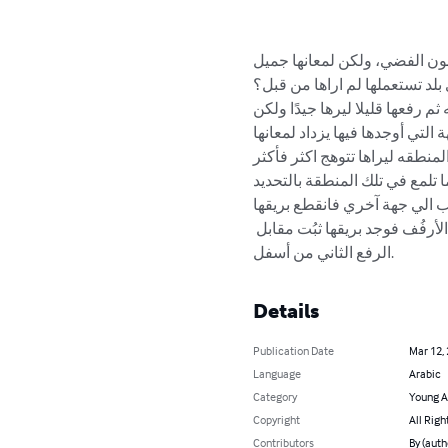
اللون الفضي، ولكن لمعانها جميل
اي بلد تستعملها لم اراها من قبل؟
ه ثم رفعها قليلا ليرها جيدًا ولكن
التي أوجدها فيها يزداد لمعانها
المنطقه ليراها تتوهج اكثر فأكثر
ما تلمع في تلك المنطقة بالتحديد
هب الي جهة آخري فانقطع بريقها
الأرفُف فوجد بريقها ثبُت مقابل
الرفع الثاني من أسفل.
Details
Publication Date
Mar 12,
Language
Arabic
Category
Young A
Copyright
All Righ
Contributors