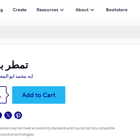
ng
Create
Resources
About
Bookstore
تمطر ب
ايه محمد ابو الم
k
Add to Cart
1
 ebook may not meet accessibility standards and may not be fully compatible
 assistive technologies.