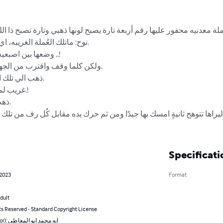
ُملة معدنيه محفور عليها رقم أربعة تارة يصبح لونها ذهبي وتارة تصبح ذا 
نوح: ماتلك العُملة الغريبه، .

وضعها بين اصبعي ..!

ولكن كلما وقف واقترب من الجهة .

ذهب الي تلك .

غريب ل.!

ذ.

ليراها تتوهج ثانيةٍ امسك بها جيدًا ومن ثم حرك يده مقابل كُل رف من تلك 
Specificati
 2023
Format
dult
ts Reserved - Standard Copyright License
By (author): ايه محمد ابو المعاطى