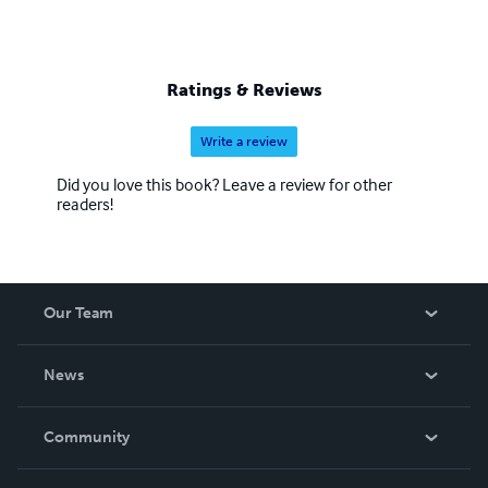
Ratings & Reviews
Write a review
Did you love this book? Leave a review for other
readers!
Our Team
About Us
News
Careers
In The News
Community
Events