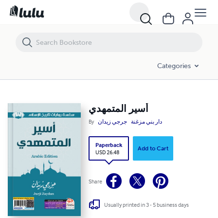
أسير المتمهدي
Categories
أسير المتمهدي
By
جرجي زيدان
دار بني مزغنة
Paperback
Add to Cart
USD 26.48
Share
Usually printed in 3 - 5 business days