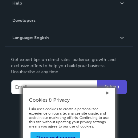
Blog
Help
Videos
Order Lookup
Developers
Podcast
Knowledge Base
Language:
English
Contact Support
English
Get expert tips on direct sales, audience growth, and
Deutsch
exclusive offers to help you build your business.
Unsubscribe at any time.
Français
Italiano
Submit
Español
Cookies & Privacy
Lulu uses cookies to create a personalized
experience on our site, analyze site usage, and
assist in our marketing efforts. Continuing to use
this site without updating your privacy settings
means you agree to our use of cookies.