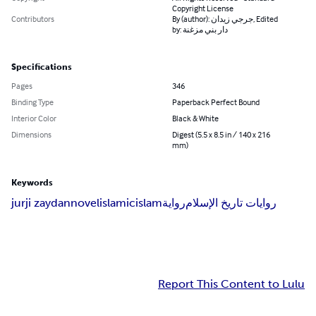
Copyright License
Contributors
By (author): جرجي زيدان, Edited
by: دار بني مزغنة
Specifications
Pages
346
Binding Type
Paperback Perfect Bound
Interior Color
Black & White
Dimensions
Digest (5.5 x 8.5 in / 140 x 216
mm)
Keywords
jurji zaydan
novel
islamic
islam
رواية
روايات تاريخ الإسلام
Report This Content to Lulu