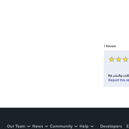
1
Review
by
كتب والنشر
Report this r
Our Team
News
Community
Help
Developers
E