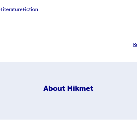
e
Literature
Fiction
R
About
Hikmet