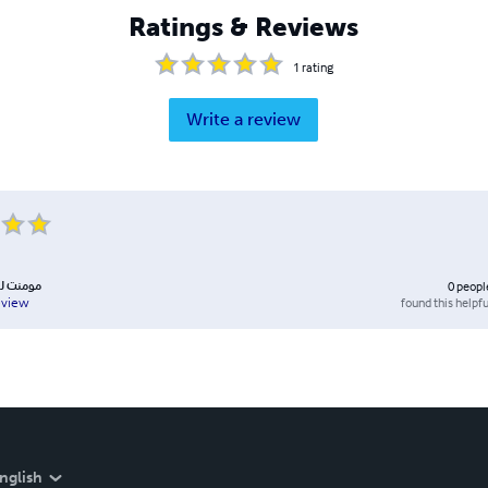
Ratings & Reviews
1
rating
Write a review
مومنت لل
0
peopl
found this helpfu
eview
nglish