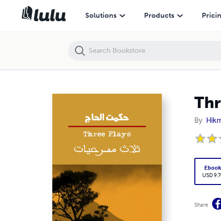
Three Plays-ثلاث مسرحيات
Solutions
Products
Prici
By
Hikm
Eboo
USD 9.7
Share