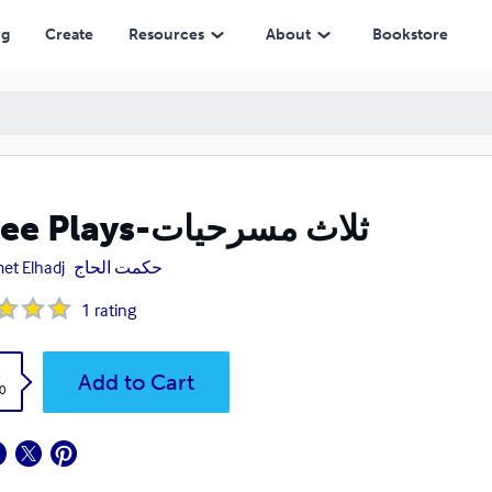
ng
Create
Resources
About
Bookstore
Three Plays-ثلاث مسرحيات
et Elhadj
حكمت الحاج
1
rating
k
Add to Cart
0