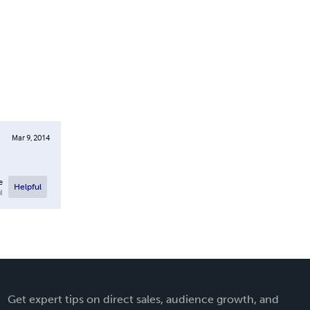
Mar 9, 2014
e
Helpful
l
Get expert tips on direct sales, audience growth, and