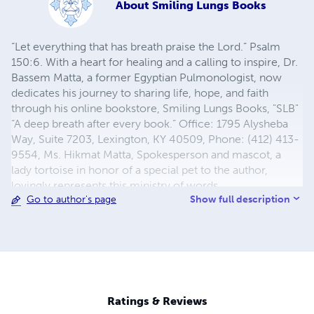
About
Smiling Lungs Books
“Let everything that has breath praise the Lord.” Psalm
150:6. With a heart for healing and a calling to inspire, Dr.
Bassem Matta, a former Egyptian Pulmonologist, now
dedicates his journey to sharing life, hope, and faith
through his online bookstore, Smiling Lungs Books, "SLB"
“A deep breath after every book.” Office: 1795 Alysheba
Way, Suite 7203, Lexington, KY 40509, Phone: (412) 413-
9554, Ms. Hikmat Matta, Spokesperson and mascot, a
lady tortoise in honor of a special pet to the author,
lovingly represents this ministry of words.
Show full description
Go to author's page
Ratings & Reviews