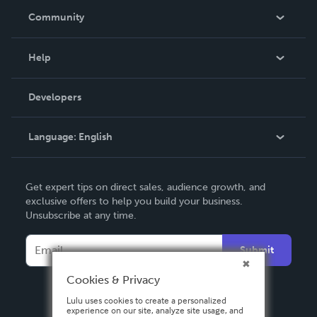
In The News
Community
Events
Blog
Help
Videos
Order Lookup
Developers
Podcast
Knowledge Base
Language:
English
Contact Support
English
Get expert tips on direct sales, audience growth, and
Deutsch
exclusive offers to help you build your business.
Unsubscribe at any time.
Français
Italiano
Submit
Español
Cookies & Privacy
Lulu uses cookies to create a personalized
experience on our site, analyze site usage, and