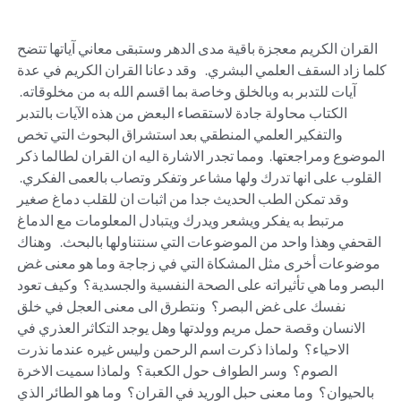
القران الكريم معجزة باقية مدى الدهر وستبقى معاني آياتها تتضح 
كلما زاد السقف العلمي البشري.   وقد دعانا القران الكريم في عدة 
آيات للتدبر به وبالخلق وخاصة بما اقسم الله به من مخلوقاته.  
الكتاب محاولة جادة لاستقصاء البعض من هذه الآيات بالتدبر 
والتفكير العلمي المنطقي بعد استشراق البحوث التي تخص 
الموضوع ومراجعتها.  ومما تجدر الاشارة اليه ان القران لطالما ذكر 
القلوب على انها تدرك ولها مشاعر وتفكر وتصاب بالعمى الفكري.  
وقد تمكن الطب الحديث جدا من اثبات ان للقلب دماغ صغير 
مرتبط به يفكر ويشعر ويدرك ويتبادل المعلومات مع الدماغ 
القحفي وهذا واحد من الموضوعات التي سنتناولها بالبحث.   وهناك 
موضوعات أخرى مثل المشكاة التي في زجاجة وما هو معنى غض 
البصر وما هي تأثيراته على الصحة النفسية والجسدية؟  وكيف تعود 
نفسك على غض البصر؟  ونتطرق الى معنى العجل في خلق 
الانسان وقصة حمل مريم وولدتها وهل يوجد التكاثر العذري في 
الاحياء؟  ولماذا ذكرت اسم الرحمن وليس غيره عندما نذرت 
الصوم؟  وسر الطواف حول الكعبة؟  ولماذا سميت الاخرة 
بالحيوان؟  وما معنى حبل الوريد في القران؟  وما هو الطائر الذي 