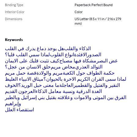
Binding Type
Paperback Perfect Bound
Interior Color
Color
Dimensions
US Letter (8.5 x 11 in / 216 x 279
mm)
Keywords
الذكاء والقلب
هل يوجد دماغ يدرك في القلب
الصدور
الافئدة
انواع القلوب
لماذا سمي القلب قلبا؟
غض البصر
مشكاة فيها مصباح
كيف تثبت قلبك على الايمان
التوالد العذري
مخاض مريم
خلق الانسان من عجل؟
حكمة الطواف حول الكعبة
مريم والولادة
قصة حمل مريم
لماذا سمى القران الكريم الاخرة بالحيوان؟
ميثاق الانبياء الغليظ
النقير والفتيل والقطمير
العاجلة
ما معنى حبل الوريد؟
الخوف
الغدة الدرقية ونسبة معامل الذكاء
العرجون القديم
الفرق بين الموتى والاموات وعلاقته بقتيل بني إسرائيل وبالطير
وإبراهيم
استقصاء العلل