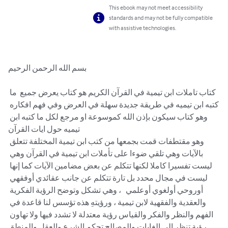
This ebook may not meet accessibility
standards and may not be fully compatible
with assistive technologies.
بسم الله الرحمن الرحيم

كتاب تاملات ابن تيمية في القرآن الكريم هو كتاب يعرض جميع  ما 
كتبه ابن تيميه في طريقة جديدة سهلة في العرض وفي فهم افكاره 
وهو كتاب سيكون بإذن الله كموسوعة او مرجع لكل ما كتبه ابن 
تيميه حول ايات القرآن 

وهو مقتطفات قمت بجمعها من كتب ابن تيمية المختلفة تتعلق 
بالآيات وهي تلقي ضوءا على تأملات ابن تيمية في القرآن وهي 
ليست تفسيرا كاملا لكنها تتكلم عن بعض مضامين الآيات كما إنها 
ليست في مجال محدد بل تارة تتكلم عن جانب عقائدي أوفقهي 
أوروحي أولغوي أوعلمي   ، وهي تشكل وتوضح الرؤية الفكرية 
والعقدية والفقهية لابن تيمية ، ورؤيتهِ هذه تؤسس لنا قاعدة في 
الفهم والنظر والفكر والقياس رؤية معتدلة لا تشدد فيها ولا تهاون 
رؤية تنظر إلى الغايات والمصالح تحكم الشرع والعقل والمنطق .
