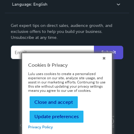
Language:
English
Contact Support
English
Get expert tips on direct sales, audience growth, and
Deutsch
exclusive offers to help you build your business.
Unsubscribe at any time.
Français
Italiano
Submit
Español
Cookies & Privacy
Lulu uses cookies to create a personalized
experience on our site, analyze site usage, and
assist in our marketing efforts. Continuing to use
this site without updating your privacy settings
means you agree to our use of cookies.
Close and accept
Update preferences
Privacy Policy
Terms & Conditions
Security
Copyright ©
2026 Lulu Press, Inc. All rights reserved.
Privacy Policy