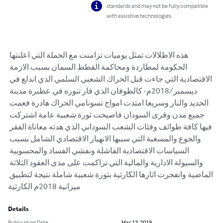
standards and may not be fully compatible
with assistive technologies.
هذه الاطلالات تمثل يوميات تزامنت مع الحملة التي اعلنتها 
الحكومة لمطاردة ومحاكمة القطط السمان بسبب الازمة 
الاقتصادية التي جاءت قبل الحراك الشعبي السلمي الذي اندلع في 
ديسمبر/2018م- كالطوفان الذي فار تنوره في عطبرة مدينة 
الحديد والنار وسريعا امتدت امواج تسونامي الحراك هادرة فعمت 
جميع مدن وقرى السودان فاصبحت ثورة شعبية عامة اشتركت 
فيها كافة طوائف وفئات الشعب السوداني الذي هدته معاناة الفقر 
والجوع والمسغبة التي سببها الانهيار الاقتصادي الشامل بسبب 
السياسات الاقتصادية الفاشلة ونفشي الفساد والمحسوبية 
والسيولة الادارية والمالية التي تراكمت على مدى العقود الثلاثة 
الماضية وانفجرت اثارها الكارثية بثورة شعبية شاملة نتيجة لتطبيق 
ميزانية 2018م الكارثية
Details
Publication Date
Mar 13, 2019