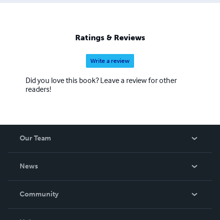
Ratings & Reviews
Write a review
Did you love this book? Leave a review for other
readers!
Our Team
About Us
News
Careers
In The News
Community
Events
Blog