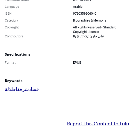
Language
Arabic
ISBN
9780359506040
Category
Biographies & Memoirs
Copyright
All Rights Reserved - Standard
Copyright License
Contributors
By (author): علي حارن
Specifications
Format
EPUB
Keywords
فساد
شرفة
اطلالة
Report This Content to Lulu