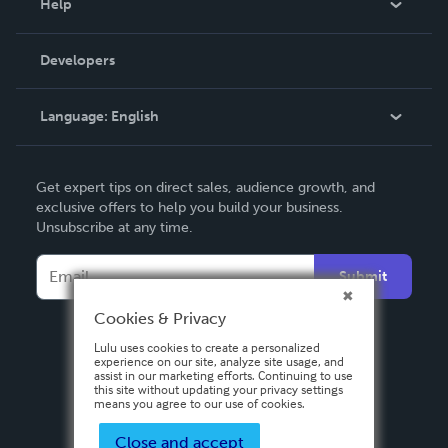
Help
Videos
Order Lookup
Developers
Podcast
Knowledge Base
Language:
English
Contact Support
English
Get expert tips on direct sales, audience growth, and
Deutsch
exclusive offers to help you build your business.
Unsubscribe at any time.
Français
Italiano
Submit
Español
Cookies & Privacy
Lulu uses cookies to create a personalized
experience on our site, analyze site usage, and
assist in our marketing efforts. Continuing to use
this site without updating your privacy settings
means you agree to our use of cookies.
Close and accept