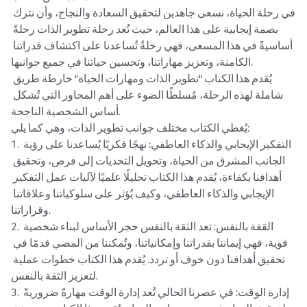
في رحلة الحياة، نسعى جاهدين لتحقيق السعادة والنجاح، وأن نترك 
بصمة إيجابية على هذا العالم، حيث تُعد رحلة تطوير الذات رحلةً 
أساسيةً في هذا المسعى، فهي رحلةٌ تُساعدنا على اكتشاف قدراتنا 
الكامنة، وتعزيز مهاراتنا، وتحسين حياتنا في جميع جوانبها.

يُقدم هذا الكتاب "تطوير الذات ومهارات الحياة" خارطة طريق 
شاملة لهذه الرحلة، مُسلطًا الضوء على أهم المحاور التي تُشكل 
أساس الشخصية الناجحة.

يُغطي الكتاب مختلف جوانب تطوير الذات، وهي كما يلي:

1. التفكير الإيجابي والذكاء العاطفي: نهجًا فكريًا يُساعدنا على رؤية 
الجانب المشرق من الحياة، وتحويل التحديات إلى فرص، وتحقيق 
أهدافنا بكفاءة، يُقدم هذا الكتاب تحليلًا علميًا لآليات عمل التفكير 
الإيجابي والذكاء العاطفي، وكيف يُؤثر على سلوكياتنا وعلاقاتنا 
وقراراتنا.

2. القفة بالنفس: تعد الثقة بالنفس حجر الأساس لبناء شخصية 
قوية، فهي إيماننا بقدراتنا وإمكانياتنا، وتُمكننا من المضي قدمًا في 
تحقيق أهدافنا دون خوف أو تردد. يُقدم هذا الكتاب خطوات عملية 
لتعزيز الثقة بالنفس.

3. إدارة الوقت: في عصرنا الحالي تُعد إدارة الوقت مهارةً ضروريةً 