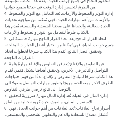
لتحقيق النجاح في جميع جوانب الحياة، يُقدم هذا الكتاب مجموعة 
من الطرق لتحسين إدارة الوقت في حياتنا بجميع جوانبها.

4. إدارة التوتر والضغوط والأزمات: يُعد التعامل مع التوتر والضغوط 
والأزمات من أهم مهارات الحياة، فهي تُمكننا من مواجهة تحديات 
الحياة بفعالية، والحفاظ على صحتنا الجسدية والنفسية، يُقدم هذا 
الكتاب طرقاً للتعامل مع التوتر والضغوط والأزمات.

5. اتخاذ القرار الناجح: يعد اتخاذ القرار الناجح مهارةً حاسمةً في 
جميع جوانب الحياة، فهي تُمكننا من اختيار أفضل الخيارات المتاحة، 
وتحقيق أفضل النتائج، يُقدم هذا الكتاب شرحًا لخطوات اتخاذ 
القرارات الناجحة.

6. فن التفاوض والإقناع: يُعد فن التفاوض والإقناع مهارةً هامةً 
للتواصل والتأثير في الآخرين، وتحقيق أهدافنا بشكل مُثمر، يُقدم 
هذا الكتاب شرحًا لمبادئ التفاوض والإقناع، بدءًا من فهم احتياجات 
الطرف الآخر ومصالحه، مرورًا بتطوير مهارات التواصل وصولا الى 
التوصل الى نتائج ترضي طرفي التفاوض.

7. إدارة المال في الحياة: تُعد إدارة المال مهارةً ضروريةً لتحقيق 
الاستقرار المالي، والعيش حياة كريمة خالية من القلق.

8. أسرار نجاح العلاقات: تُعد العلاقات من أهم جوانب الحياة، فهي 
تُشكل مصدرًا للسعادة والدعم والتطوير الشخصي والمجتمعي، 