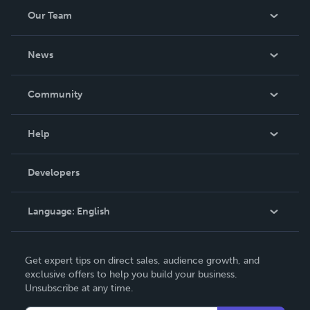
Our Team
About Us
News
Careers
In The News
Community
Events
Blog
Help
Videos
Order Lookup
Developers
Podcast
Knowledge Base
Language:
English
Contact Support
English
Get expert tips on direct sales, audience growth, and
Deutsch
exclusive offers to help you build your business.
Unsubscribe at any time.
Français