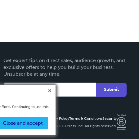
Get expert tips on direct sales, audience growth, and
exclusive offers to help you build your business.
Unsubscribe at any time.
Submit
fforts. Continuing to use this
Privacy Policy
Terms & Conditions
Security
Close and accept
Copyright ©
2026 Lulu Press, Inc. All rights reserved.