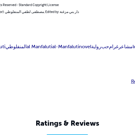
ts Reserved - Standard Copyright License
By (author): مصطفى لطفي المنفلوطي, Edited by: دار بني مزغنة
uti
المنفلوطي
al Manfaluti
al-Manfaluti
novel
رواية
حب
غرام
مشاعر
R
Ratings & Reviews