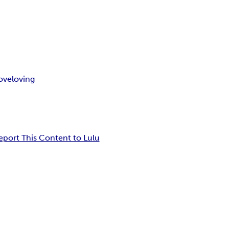
love
loving
eport This Content to Lulu