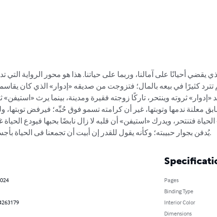
 الذي يقضي أحيانًا على آمالنا، وربما على حياتنا. هذا هو محور الرواية الت
م تترد كثيرًا في بيعه بالمال؛ فتزوجت من صديقه «إدوار» الذي كان يقاس
فقد «إدوار» ثروته وينتحر، تاركًا زوجته فقيرة ومدينة، بينما يرث «استيف
ابق معلنة ندمها وتوبتها، غير أن كرامته تسمو فوق حُبِّه؛ فيرفض توبتها، 
 الحياة فتنتحر، ويدرك «استيفن» أن قلبه لا زال نابضًا بحبها فيودع الحيا
يُدفن بجوار حبيبته؛ وكأنه يقول للقدر إن أبيت أن تجمعنا فى الحياة بأجسادنا فها نحن مجتمعون بأرواحنا.
Specificati
2024
Pages
Binding Type
4263179
Interior Color
Dimensions