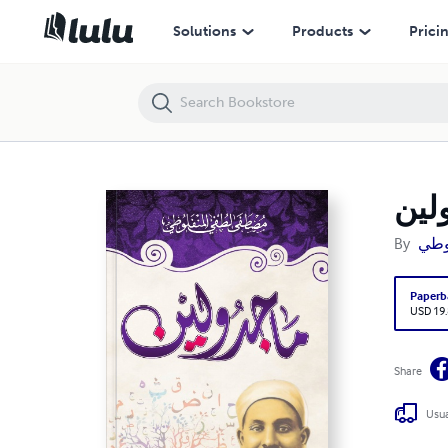
ماجدولين
Solutions
Products
Prici
لين
By
وطي
Paperb
USD 19
Share
Usua