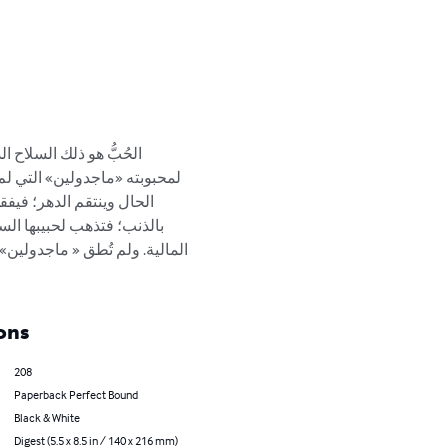
الحُبُّ هو ذلك السلاح» 
لمحبوبته «ماجدولين» التي ل 
الحال وينتقم الدهر؛ في» 
بالذنب؛ فتذهب لحبيبها الس 
المالية. ولم تُطق « ماجدولين» 
ons
208
Paperback Perfect Bound
Black & White
Digest (5.5 x 8.5 in / 140 x 216 mm)