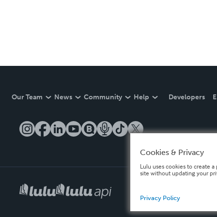
Our Team
News
Community
Help
Developers
E
Cookies & Privacy
Lulu uses cookies to create a 
site without updating your pr
Privacy Policy