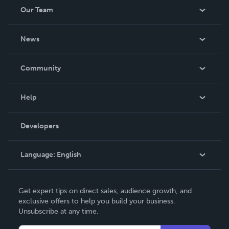
2004. He was the Projects and Investment Manager at the
Our Team
Qatar Foundation (QF) during 2004-2015.
About Us
News
Careers
In The News
Community
Events
Blog
Help
Videos
Order Lookup
Developers
Podcast
Knowledge Base
Language:
English
Contact Support
English
Get expert tips on direct sales, audience growth, and
Deutsch
exclusive offers to help you build your business.
Unsubscribe at any time.
Français