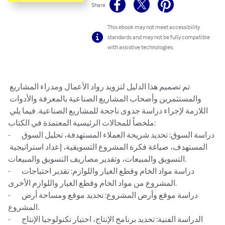
Share
This ebook may not meet accessibility
standards and may not be fully compatible
with assistive technologies.
تم تصميم هذا الدليل لتزويد رواد الأعمال ومدراء المشاريع 
والمستثمرين وأصحاب المشاريع الصناعية بالمعرفة والأدوات 
اللازمة لإجراء دراسة جدوى ناجحة للمشاريع الصناعية. فيما يلي 
ملخصاً للمجالات الرئيسية المعتمدة في الكتاب:

-	دراسة السوق: تحديد شريحة العملاء المستهدفة، تحليل السوق 
المستهدف، صياغة فكرة المشروع التسويقية، إعداد استراتيجية 
التسويق والمبيعات، وتقدير مصاريف التسويق والمبيعات.

-	دراسة مواد الخام وقطع الغيار واللوازم: تقدير احتياجات 
المشروع من مواد الخام وقطع الغيار واللوازم الأخرى.

-	دراسة موقع وأرض المشروع: تحديد موقع ومساحة أرض 
المشروع.

-	الدراسة الفنية: تحديد برنامج الإنتاج، اختيار تكنولوجيا الإنتاج 