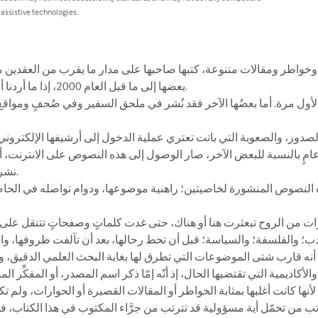
 assistive technologies.
واطر ومقالات متنوعة، كتبها صاحبها على مدار ما يقرب من العقدين من 
بعضها إلى ما قبل العا

لأول مرة. أما بعضُها الآخر فقد نُشر في ملحق السفير وفي صُحفٍ ومواقع
دور، والصعوبة التي باتت تعتري عملية الدخول إلى أرشيفها الإلكتروني، 
امٍ بالنسبة للبعض الآخر، صار الوصول إلى هذه النصوص على الانترنت، أمر
نشر

لنصوص المنشورة لخاصيتين؛ راهنية موضوعها، ودوام تواصله في الحاضر،
ت من الروح تبعثرت هنا أو هناك، حتى غدت كلماتٍ وصفحاتٍ تتنقل على ج
أدب؛ والفلسفة؛ والسياسة؛ قبل أن تحط رحالها، بعد أن تآلفت ظروفها، والت
داً أنه قارب شتى الموضوعات التي تطرق لها بغاية البحث العلمي الدقيق، و
والأكاديمية التي تقتضيها الحال، إذ أنّه إمّا ذكر اسم المصدر، أو المفكِّر ا
لأنها كانت أغلبها بمثابة الخواطر أو المقالات القصيرة أو الحوارات، ولم تكن 
تب من تحمّل أية مسؤولية قد تترتب من جرَّاء المكتوب في هذا الكتاب، فهو 