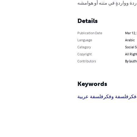
Details
Publication Date
Mar 12,
Language
Arabic
Category
Social 
Copyright
All Righ
Contributors
Keywords
فكر
فلسفة وفكر
فلسفة عربية