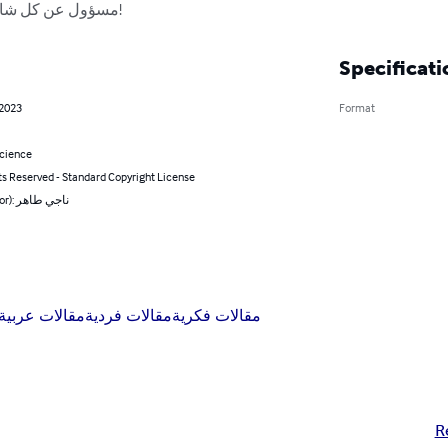
مسؤول عن كل شاردة وواردةٍ في متنه أو هوامشه!
Specificati
 2023
Format
Science
ts Reserved - Standard Copyright License
By (author): ناجي طاهر
مقالات فكرية
مقالات فردية
مقالات عربية
R