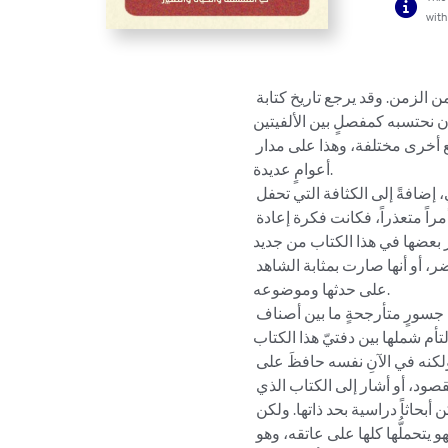
with
الزمن. وقد يرجع تاريخ كتابة 
م 2000، إذا ما أردنا أن نحتسبه كمفصلٍ بين الألفيتين. 
 أخرى مختلفة، وهذا على مدار 
أعوامٍ عديدة.

إضافةً إلى الكثافة التي تحفل 
اً متعذراً، فكانت فكرة إعادة 
 بعضها في هذا الكتاب من جديد. 
 أو أنها صارت بمثابة الشاهد 
على حدثها وموضوعه.

سورٍ متأرجحةٍ ما بين أصناف 
أم شملها بين دفتيّ هذا الكتاب.
لكنه في الآنِ نفسه حافظَ على 
لمقصود، أو أشار إلى الكتاب الذي 
أبحاثاً دراسية بحد ذاتها. ولكن 
يتحملُّها كلها على عاتقه، وهو 