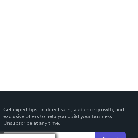
Get expert tips on direct sales, audience growth, and
exclusive offers to help you build your business.
Unsubscribe at any time.