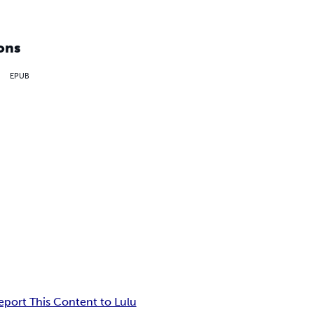
ons
EPUB
eport This Content to Lulu