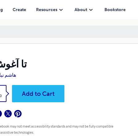
ng
Create
Resources
About
Bookstore
تا آغوش
هاشم نیا
k
Add to Cart
0
 ebook may not meet accessibility standards and may not be fully compatible
 assistive technologies.