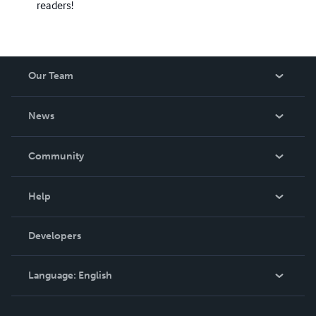
readers!
Our Team
About Us
News
Careers
In The News
Community
Events
Blog
Help
Videos
Order Lookup
Developers
Podcast
Knowledge Base
Language:
English
Contact Support
English