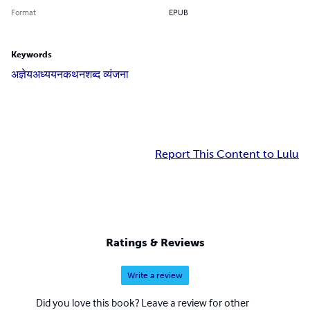
Format
EPUB
Keywords
अज्ञेय
अध्ययन
कथन
शब्द व्यंजना
Report This Content to Lulu
Ratings & Reviews
Write a review
Did you love this book? Leave a review for other