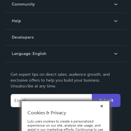
In The News
Community
Events
Blog
Help
Videos
Order Lookup
Developers
Podcast
Knowledge Base
Language:
English
Contact Support
English
Get expert tips on direct sales, audience growth, and
Deutsch
exclusive offers to help you build your business.
Unsubscribe at any time.
Français
Italiano
Submit
Español
Cookies & Privacy
Lulu uses cookies to create a personalized
experience on our site, analyze site usage, and
assist in our marketing efforts. Continuing to use