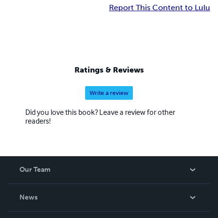
Report This Content to Lulu
Ratings & Reviews
Write a review
Did you love this book? Leave a review for other
readers!
Our Team
About Us
News
Careers