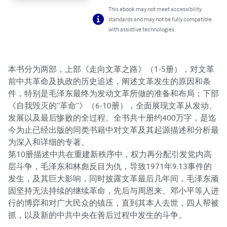
This ebook may not meet accessibility
standards and may not be fully compatible
with assistive technologies.
本书分为两部，上部《走向文革之路》（1-5册），对文革
前中共革命及执政的历史追述，阐述文革发生的原因和条
件，特别是毛泽东最终为发动文革所做的准备和布局；下部
《自我毁灭的“革命”》（6-10册），全面展现文革从发动、
发展以及最后惨败的全过程。全书共十册约400万字，是迄
今为止已经出版的同类书籍中对文革及其起源描述和分析最
为深入和详细的专著。

第10册描述中共在重建新秩序中，权力再分配引发党内高
层斗争，毛泽东和林彪反目为仇，导致1971年9.13事件的
发生，及其巨大影响，同时披露文革最后几年间，毛泽东顽
固坚持无法持续的继续革命，先后与周恩来、邓小平等人进
行的博弈和对广大民众的镇压，直到其本人去世，四人帮被
抓，以及新的中共中央在善后过程中发生的斗争。