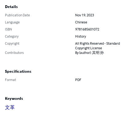
Details
Publication Date
Nov 19, 2023
Language
Chinese
ISBN
9781685601072
Category
History
Copyright
All Rights Reserved - Standard
Copyright License
Contributors
By (author): 其明 孙
Specifications
Format
PDF
Keywords
文革