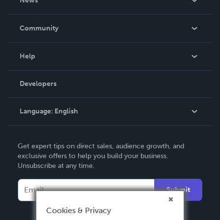
News
Careers
In The News
Community
Events
Blog
Help
Videos
Order Lookup
Developers
Podcast
Knowledge Base
Language:
English
Contact Support
English
Get expert tips on direct sales, audience growth, and
Deutsch
exclusive offers to help you build your business.
Unsubscribe at any time.
Français
Italiano
Submit
Español
Cookies & Privacy