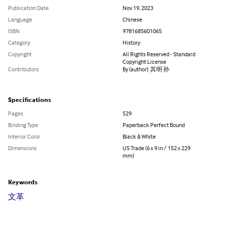
Publication Date
Nov 19, 2023
Language
Chinese
ISBN
9781685601065
Category
History
Copyright
All Rights Reserved - Standard
Copyright License
Contributors
By (author): 其明 孙
Specifications
Pages
529
Binding Type
Paperback Perfect Bound
Interior Color
Black & White
Dimensions
US Trade (6 x 9 in / 152 x 229
mm)
Keywords
文革