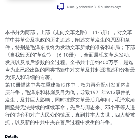
Usually printed in 3 - 5 business days
本书分为两部，上部《走向文革之路》（1-5册），对文革
前中共革命及执政的历史追述，阐述文革发生的原因和条
件，特别是毛泽东最终为发动文革所做的准备和布局；下部
《自我毁灭的“革命”》（6-10册），全面展现文革从发动、
发展以及最后惨败的全过程。全书共十册约400万字，是迄
今为止已经出版的同类书籍中对文革及其起源描述和分析最
为深入和详细的专著。

第10册描述中共在重建新秩序中，权力再分配引发党内高
层斗争，毛泽东和林彪反目为仇，导致1971年9.13事件的
发生，及其巨大影响，同时披露文革最后几年间，毛泽东顽
固坚持无法持续的继续革命，先后与周恩来、邓小平等人进
行的博弈和对广大民众的镇压，直到其本人去世，四人帮被
抓，以及新的中共中央在善后过程中发生的斗争。
Details