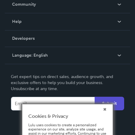
In The News
Community
Events
Blog
Help
Videos
Order Lookup
Developers
Podcast
Knowledge Base
Language:
English
Contact Support
English
Get expert tips on direct sales, audience growth, and
Deutsch
exclusive offers to help you build your business.
Unsubscribe at any time.
Français
Italiano
Submit
Español
Cookies & Privacy
Lulu uses cookies to create a personalized
experience on our site, analyze site usage, and
assist in our marketing efforts. Continuing to use