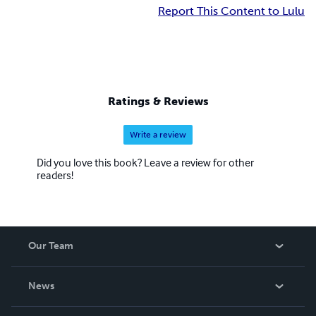
Report This Content to Lulu
Ratings & Reviews
Write a review
Did you love this book? Leave a review for other
readers!
Our Team
About Us
News
Careers