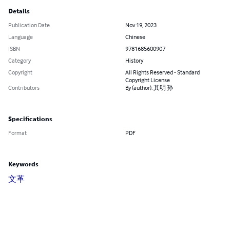
Details
Publication Date
Nov 19, 2023
Language
Chinese
ISBN
9781685600907
Category
History
Copyright
All Rights Reserved - Standard
Copyright License
Contributors
By (author): 其明 孙
Specifications
Format
PDF
Keywords
文革