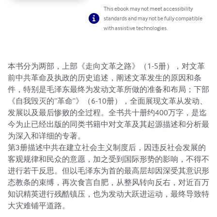
This ebook may not meet accessibility
standards and may not be fully compatible
with assistive technologies.
本书分为两部，上部《走向文革之路》（1-5册），对文革
前中共革命及执政的历史追述，阐述文革发生的原因和条
件，特别是毛泽东最终为发动文革所做的准备和布局；下部
《自我毁灭的“革命”》（6-10册），全面展现文革从发动、
发展以及最后惨败的全过程。全书共十册约400万字，是迄
今为止已经出版的同类书籍中对文革及其起源描述和分析最
为深入和详细的专著。

第3册描述中共在建立社会主义制度后，因违反社会发展的
客观规律和民众的意愿，加之受到国际形势的影响，不得不
进行若干反思。但以毛泽东为首的最高层却因深受其意识形
态教条的束缚，再次食言自肥，从整风转向反右，对近百万
知识精英进行残酷镇压，也为发动大跃进运动，最终导致特
大灾难铺平道路。