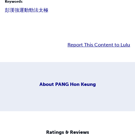
Keywords
彭漢強
運動勁法
太極
Report This Content to Lulu
About
PANG Hon Keung
Ratings & Reviews