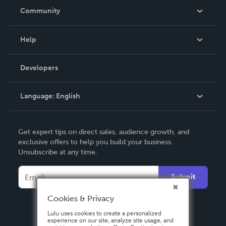
In The News
Community
Events
Blog
Help
Videos
Order Lookup
Developers
Podcast
Knowledge Base
Language:
English
Contact Support
English
Get expert tips on direct sales, audience growth, and
Deutsch
exclusive offers to help you build your business.
Unsubscribe at any time.
Français
Italiano
Submit
Español
Cookies & Privacy
Lulu uses cookies to create a personalized
experience on our site, analyze site usage, and