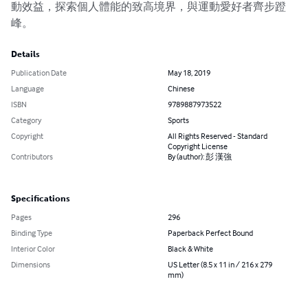
動效益，探索個人體能的致高境界，與運動愛好者齊步蹬
峰。
Details
Publication Date
May 18, 2019
Language
Chinese
ISBN
9789887973522
Category
Sports
Copyright
All Rights Reserved - Standard
Copyright License
Contributors
By (author): 彭 漢強
Specifications
Pages
296
Binding Type
Paperback Perfect Bound
Interior Color
Black & White
Dimensions
US Letter (8.5 x 11 in / 216 x 279
mm)