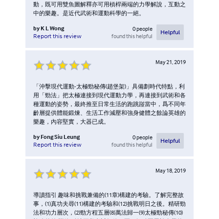
動，既可用雙魚圖解釋亦可用槓桿兩端的力學解說，互動之
中的樂趣。是近代武術和運動科學的一絕。
by
K L Wong
0
people
Helpful
found this helpful
Report this review
May 21, 2019
「沖擊現代運動-太極勁秘傳(趙堡架)」具備劃時代特點，利
用「勁法」把太極連接到現代運動力學，再連接到武術和各
種運動的姿勢，最終推至日常生活的跑跳踫當中，爲不同年
齡層提供體能鍛煉、生活工作減壓和強身健體之餘論英雄的
樂趣，內容堅實，大器已成。
by
Fong Siu Leung
0
people
Helpful
found this helpful
Report this review
May 18, 2019
導讀指引 趣味和挑戰兼備的(11章)構建的考驗。了解完整故
事，(1)真功夫尋(11)構建的考驗和(12)挑戰明日之後。精研勁
法和功力層次，(2)勁方程五層(8)萬法歸一(9)太極勁秘傳(10)