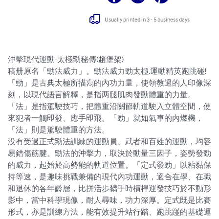
Usually printed in 3 - 5 business days
沖擊現代運動-太極勁秘傳(趙堡架)

稿册原名「勁法威力」。勁法威力勁太極,運動精英跑跳碰!

「勁」是古典太極所描寫的內功力量，使領教過的人印像深
刻，以現代語言解釋，是指两腿肌肉發動體重的力量。
「法」是指駕駛技巧，把體重沿關節軌道駛入立體空間，使
來犯者一觸即發、應手即飛。「勁」就如氣車的內燃機，
「法」則是駕駛體重的方法。

没有受過正式勁法訓練的運動員、武者和百姓的運動，均容
易錯傷筋腱。勁法的沖擊力，取決於動量三因子，姿勢發勁
的威力，起始於高勢能的軌道位置。「定式發勁」以粘黏保
持等速，是趣味挑戰兼備的現代內功運動，適合在學、在職
和退休的各年齡層，比拼活步黐手時槓桿運發技巧於不動形
影中，當中科學現像，耐人尋味，功力深厚。定式既是比賽
形式，亦是訓練方法，能有效提升站行踏、跑跳踫的基礎運