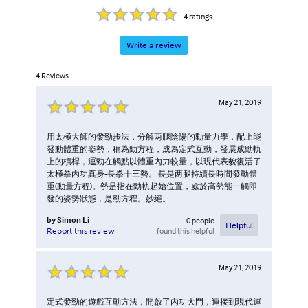
4
ratings
Write a review
4
Reviews
May 21, 2019
用太極大師的發勁步法，分解两腿陰陽的動量力學，配上能
發動體重的姿勢，稱為勁方程，成為定式互動，發展成勁軌
上的槓桿，運勁在觸點以體重內力較量，以現代表貌復活了
太極拳內功真身-長拳十三勢。 長是两腿持續長時間發動體
重(動量方程)。勢是指在勁軌起始位置，處於高勢能一觸即
發的姿勢狀態，是勁方程。妙絕。
by
Simon Li
0
people
Helpful
found this helpful
Report this review
May 21, 2019
定式發勁的遊戲互動方法，開啟了內功大門，連接到現代運