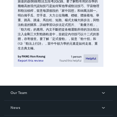
旅途的啟(附錄)勁法五段考試紀錄。要了解勁哥用於自學的
幾種高效現代認知技巧是如何幫他學成勁法技巧、宇宙物理
和勁法槓桿，留意每課後段的「家中回想」和(8)萬法歸一。
明白拗手瓜、空手道、大力士拉飛機、標槍、體操着地、舉
重、跳高、跳遠、馬拉松、短跑、楊式太極大師步法，與勁
法軌道的關系，詳細學習(2)步法定式照片、「動量方程」、
「勁方程」的應用。內文不斷把從各種運動所得的頂尖勁法
注入金剛三大對勁路軌道中，並鎖定內功技巧以十二式的形
體，存寄後世。要了解「定式發勁」，留意「勁十招」和
(12)「勁法上行詩」，當中牛頓力學的元素是如何走進、重
生古典太極。
by
PANG Hon Keung
1
person
Helpful
found this helpful
Report this review
Our Team
About Us
News
Careers