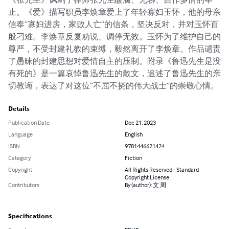
止。《爱》描写职员李焕章爱上了年轻寡妇玉怀，他的母亲
信奉“寡妇进房，家败人亡”的信条，坚决反对，并对玉怀百
般刁难。李焕章反复劝说、调停无效。玉怀为了维护自己的
尊严，不受封建礼教的束缚，毅然离开了李焕章。作品谴责
了愚昧的封建思想对爱情自主的压制。附录《鲁迅先生是没
有死的》是一篇哀悼鲁迅先生的散文，追述了鲁迅先生的亲
切教诲，表达了对这位“不屈不挠的伟大战士”的崇敬心情。
Details
Publication Date
Dec 21, 2023
Language
English
ISBN
9781446621424
Category
Fiction
Copyright
All Rights Reserved - Standard
Copyright License
Contributors
By (author): 文 周
Specifications