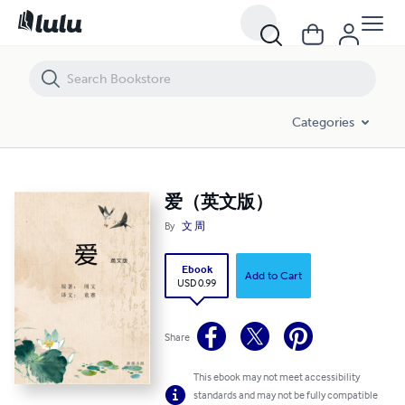
爱（英文版）
Categories
爱（英文版）
By
文 周
Ebook
Add to Cart
USD 0.99
Share
This ebook may not meet accessibility
standards and may not be fully compatible