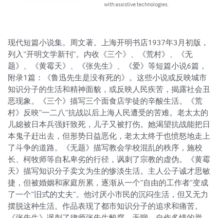
with assistive technologies.
现代短篇小说集。周文著。上海开明书店1937年3月初版，
列入“开明文学新刊”。内收《三个》、《荒村》、《无
题》、《黄霉天》、《张先生》、《爱》等短篇小说6篇，
附录1篇：《鲁迅先生是没有死的》。这些小说或反映城市
知识分子的生活和精神面貌，或反映人民疾苦，揭露社会丑
恶现象。《三个》描写三个面食店学徒的辛酸生活。《荒
村》反映“一二八”抗战以后上海人民遭受的苦难。老太太的
儿媳被日本兵强奸致死，儿子又被打伤。她渴望抗战能把日
本鬼子赶出去，但形势日益恶化，老太太终于也愤怒地走上
了斗争的道路。《无题》描写教会学校混乱的秩序，施校
长、柯牧师等自私卑劣的行径，讽刺了宗教的虚伪。《黄霉
天》描写知识分子卖文为生的惨淡生活。主人公子诚才思敏
捷，但被婚姻和家庭所累，逐渐从一个“自由的工作者”变成
了一个“旧式的丈夫”。他讨厌小市民的沉闷生活，但又无力
摆脱这种生活。作品表现了都市知识分子的追求和痛苦。
《张先生》讽刺了律师张先生酸腐、无聊、自作多情的举