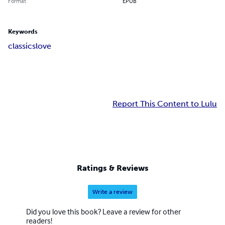
Format
EPUB
Keywords
classics
love
Report This Content to Lulu
Ratings & Reviews
Write a review
Did you love this book? Leave a review for other
readers!