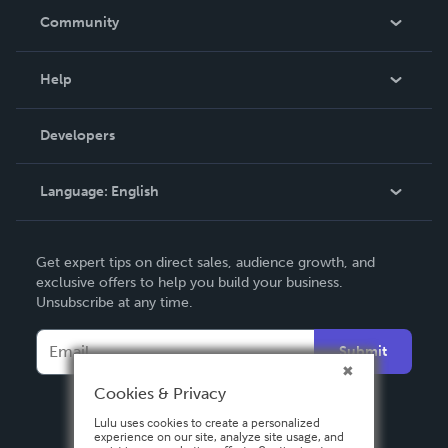
In The News
Community
Events
Blog
Help
Videos
Order Lookup
Developers
Podcast
Knowledge Base
Language:
English
Contact Support
English
Get expert tips on direct sales, audience growth, and
Deutsch
exclusive offers to help you build your business.
Unsubscribe at any time.
Français
Italiano
Submit
Español
Cookies & Privacy
Lulu uses cookies to create a personalized
experience on our site, analyze site usage, and