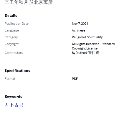
辛丑年秋月 於北京寓所
Details
Publication Date
Nov 7, 2021
Language
Achinese
Category
Religion & Spirituality
Copyright
All Rights Reserved - Standard
Copyright License
Contributors
By (author): 智仁 鄧
Specifications
Format
PDF
Keywords
占卜
古书