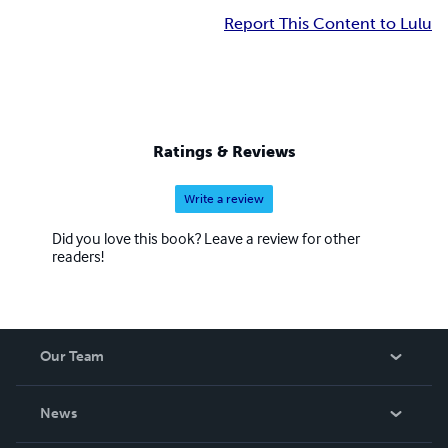
Report This Content to Lulu
Ratings & Reviews
Write a review
Did you love this book? Leave a review for other
readers!
Our Team
About Us
News
Careers