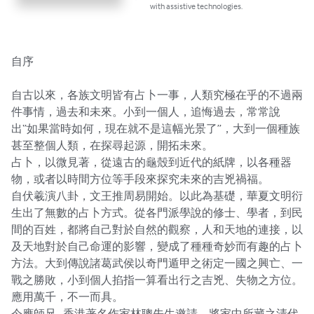
with assistive technologies.
自序

自古以來，各族文明皆有占卜一事，人類究極在乎的不過兩
件事情，過去和未來。小到一個人，追悔過去，常常說
出“如果當時如何，現在就不是這幅光景了”，大到一個種族
甚至整個人類，在探尋起源，開拓未來。

占卜，以微見著，從遠古的龜殼到近代的紙牌，以各種器
物，或者以時間方位等手段來探究未來的吉兇禍福。

自伏羲演八卦，文王推周易開始。以此為基礎，華夏文明衍
生出了無數的占卜方式。從各門派學說的修士、學者，到民
間的百姓，都將自己對於自然的觀察，人和天地的連接，以
及天地對於自己命運的影響，變成了種種奇妙而有趣的占卜
方法。大到傳說諸葛武侯以奇門遁甲之術定一國之興亡、一
戰之勝敗，小到個人掐指一算看出行之吉兇、失物之方位。
應用萬千，不一而具。

今應師兄--香港著名作家林聰先生邀請，將家中所藏之清代