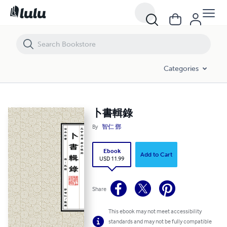
卜書輯錄
Categories
卜書輯錄
By
智仁 鄧
Ebook
Add to Cart
USD 11.99
Share
This ebook may not meet accessibility
standards and may not be fully compatible