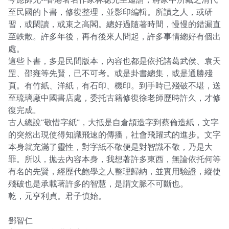
至民國的卜書，修復整理，並影印編輯。所讀之人，或研
習，或閑讀，或束之高閣。總好過隨著時間，慢慢的錯漏直
至軼散。許多年後，再有後來人問起，許多事情總好有個出
處。

這些卜書，多是民間版本，內容也都是依托諸葛武侯、袁天
罡、邵雍等先賢，已不可考。或是卦書總集，或是通勝殘
頁。有竹紙、洋紙，有石印、機印。到手時已殘破不堪，送
至琉璃廠中國書店處，委托古籍修復徐老師歷時許久，才修
復完成。

古人總說“敬惜字紙”，大抵是自倉頡造字到蔡倫造紙，文字
的突然出現使得知識飛速的傳播，社會飛躍式的進步。文字
本身就充滿了靈性，對字紙不敬便是對智識不敬，乃是大
罪。所以，拋去內容本身，我想著許多東西，無論依托何等
有名的先賢，經歷代飽學之人整理歸納，並實用驗證，縱使
殘破也是承載著許多的智慧，是謂文脈不可斷也。

乾，元亨利貞。君子慎始。

鄧智仁
