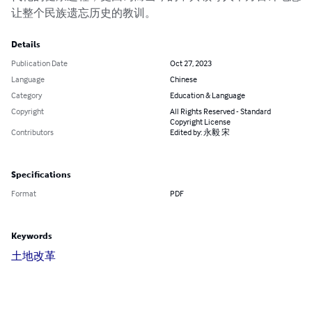
让整个民族遗忘历史的教训。
Details
Publication Date
Oct 27, 2023
Language
Chinese
Category
Education & Language
Copyright
All Rights Reserved - Standard
Copyright License
Contributors
Edited by: 永毅 宋
Specifications
Format
PDF
Keywords
土地改革