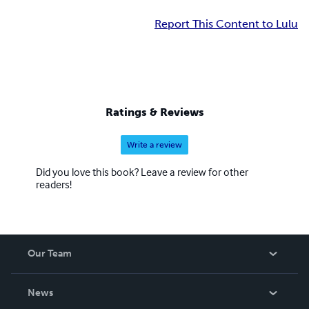
Report This Content to Lulu
Ratings & Reviews
Write a review
Did you love this book? Leave a review for other
readers!
Our Team
About Us
News