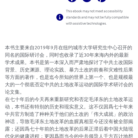
This ebook may not meet accessibility
standards and may not be fully compatible
with assistive technologies.
本书主要来自2019年9月在纽约城市大学研究生中心召开的
同名的国际研讨会，同时也收录了近30年来海内外的最新
学术成果。本书是第一本深入而严肃地探讨了中共土改国际
背景、历史渊源、理论实践、暴力土改的前奏和灾难性后果
等方面的著作，也是迄今所知的世界上第一个、也是规模最
大的一个彻底否定中共的土地改革运动的国际学术研讨会的
论文集。

在七十年后的今天再来重新研究和否定毛泽东的土地改革运
动，本书还有特别的历史和现实意义。这不仅因爲七十年来
中共官方制造了种种关于他们的土改的「伟大成就」的政治
神话，导致毛泽东土地改革的血腥真相至今还没有被全部揭
露；还因爲七十年前的土地改革的后果正滞后着中国大陆现
代化的健康进程；更因爲而当今的中共领导人千方百计地想