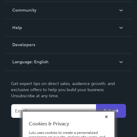
Careers
In The News
Community
Events
Blog
Help
Videos
Order Lookup
Developers
Podcast
Knowledge Base
Language:
English
Contact Support
English
Get expert tips on direct sales, audience growth, and
Deutsch
exclusive offers to help you build your business.
Unsubscribe at any time.
Français
Italiano
Submit
Español
Cookies & Privacy
Lulu uses cookies to create a personalized
experience on our site, analyze site usage, and