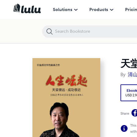
天堂很远
Solutions
Products
Prici
天
By
清山
Eboo
USD 2.9
Share
This
with