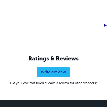
R
Ratings & Reviews
Write a review
Did you love this book? Leave a review for other readers!