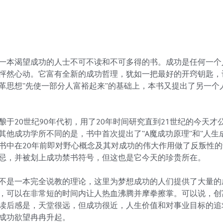
一本渴望成功的人士不可不读和不可多得的书。成功是任何一个
怦然心动。它富有全新的成功哲理，犹如一把最好的开窍钥匙，
革思想“先使一部分人富裕起来”的基础上，本书又提出了另一个
酿于20世纪90年代初，用了20年时间研究直到21世纪的今天
其他成功学所不同的是，书中首次提出了“A魔成功原理”和“人生
书中在20年前即对野心概念及其对成功的伟大作用做了反叛性的
忌，并被划上成功禁书符号，但这也是它今天的珍贵所在。

不是一本完全说教的理论，这里为梦想成功的人们提供了大量的
，可以在非常短的时间内让人热血沸腾并摩拳擦掌。可以说，创
读后感是，天堂很远，但成功很近，人生价值和对事业目标的追
成功欲望冉冉升起。
