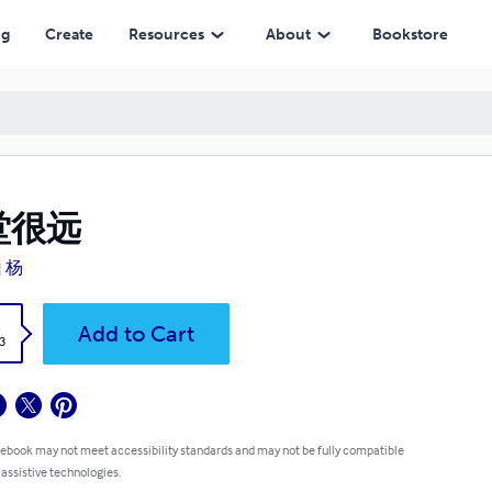
ng
Create
Resources
About
Bookstore
堂很远
 杨
k
Add to Cart
3
 ebook may not meet accessibility standards and may not be fully compatible
 assistive technologies.