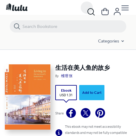
生活在美人鱼的故乡
Categories
生活在美人鱼的故乡
By
维理 张
Ebook
Add to Cart
USD 1.31
Share
This ebook may not meet accessibility
standards and may not be fully compatible