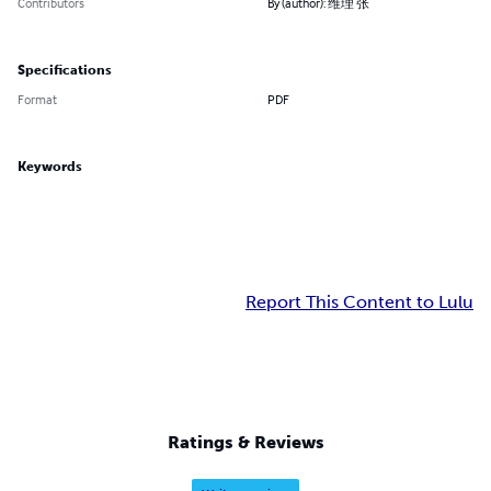
Contributors
By (author): 维理 张
Specifications
Format
PDF
Keywords
Report This Content to Lulu
Ratings & Reviews