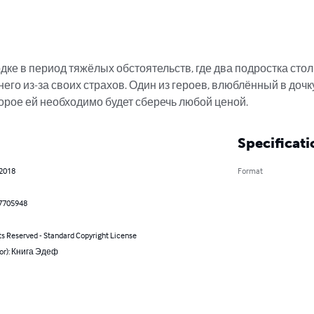
дке в период тяжёлых обстоятельств, где два подростка стол
 него из-за своих страхов. Один из героев, влюблённый в дочк
орое ей необходимо будет сберечь любой ценой.
Specificati
 2018
Format
7705948
ts Reserved - Standard Copyright License
hor): Книга Эдеф