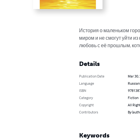
История о маленьком горо
миром и не смогут уйти из
любовь с её прошлым, кот
Details
Publication Date
Mar 30,
Language
Russian
ISBN
978138
Category
Fiction
Copyright
All Righ
Contributors
By (aut
Keywords