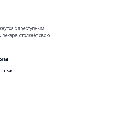
кнутся с преступным 
у пекаря, столкнёт свою 
ons
EPUB