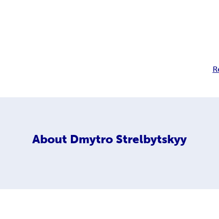
R
About
Dmytro Strelbytskyy