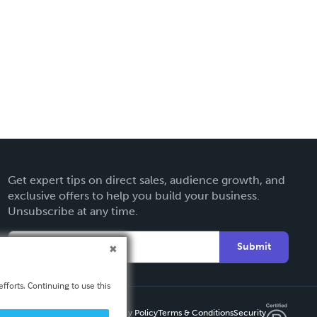
Get expert tips on direct sales, audience growth, and
exclusive offers to help you build your business.
Unsubscribe at any time.
Submit
fforts. Continuing to use this
Privacy Policy
Terms & Conditions
Security