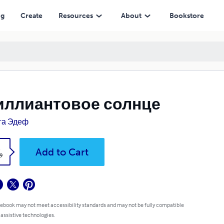
ng
Create
Resources
About
Bookstore
иллиантовое солнце
га Эдеф
k
Add to Cart
9
 ebook may not meet accessibility standards and may not be fully compatible
 assistive technologies.