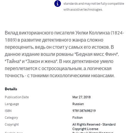
standards and may not be fully compatible
with assistive technologies.
Вклад викторианского писателя Уилки Коллинза (1824-
1889) в развитие детективного жанра сложно 
переоценить, ведь он стоит у самых его истоков. В 
данное издание вошли романы "Бедная мисс Финч", 
"Тайна" и "Закон и жена". В них детективное умело 
переплетается с остросоциальным, а логическая 
точность - с тонкими психологическими нюансами.
Details
Publication Date
Mar 27, 2018
Language
Russian
ISBN
9781387698219
Category
Fiction
Copyright
All Rights Reserved - Standard
Copyright License