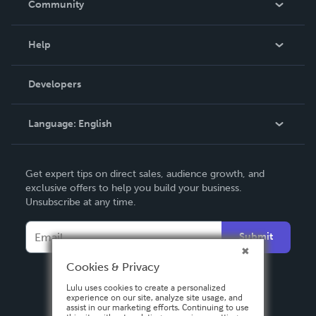
Community
Events
Blog
Help
Videos
Order Lookup
Developers
Podcast
Knowledge Base
Language:
English
Contact Support
English
Get expert tips on direct sales, audience growth, and
Deutsch
exclusive offers to help you build your business.
Unsubscribe at any time.
Français
Italiano
Submit
Español
Cookies & Privacy
Lulu uses cookies to create a personalized
experience on our site, analyze site usage, and
assist in our marketing efforts. Continuing to use