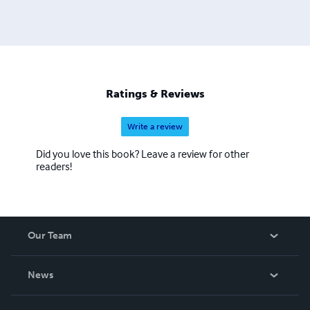
Ratings & Reviews
Write a review
Did you love this book? Leave a review for other
readers!
Our Team
About Us
News
Careers
In The News