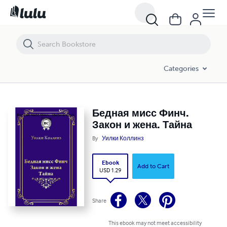
Бедная мисс Финч. Закон и жена. Тайна
Categories
Бедная мисс Финч.
Закон и жена. Тайна
By
Уилки Коллинз
Ebook
Add to Cart
USD 1.29
Share
This ebook may not meet accessibility