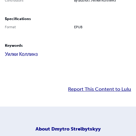
Contributors
By (author): Уилки Коллинз
Specifications
Format
EPUB
Keywords
Уилки Коллинз
Report This Content to Lulu
About
Dmytro Strelbytskyy