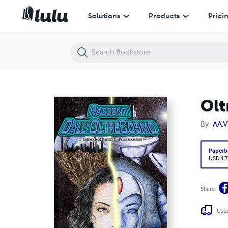
Oltrecosmo I - L'Antologia dei Vincitori 2005
Solutions
Products
Prici
Olt
By
AA.V
Paperb
USD 4.7
Share
Usua