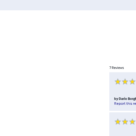
7
Reviews
by
Dario Borg
Report this r