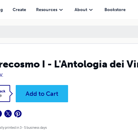
ng
Create
Resources
About
Bookstore
recosmo I - L'Antologia dei V
V.
ack
Add to Cart
9
lly printed in 3 - 5 business days