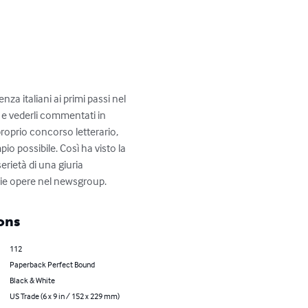
za italiani ai primi passi nel 
i e vederli commentati in 
proprio concorso letterario, 
pio possibile. Così ha visto la 
erietà di una giuria 
roprie opere nel newsgroup.
ons
112
Paperback Perfect Bound
Black & White
US Trade (6 x 9 in / 152 x 229 mm)