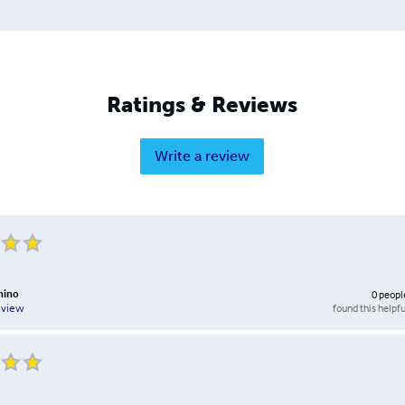
Ratings & Reviews
Write a review
hino
0
peopl
found this helpfu
eview