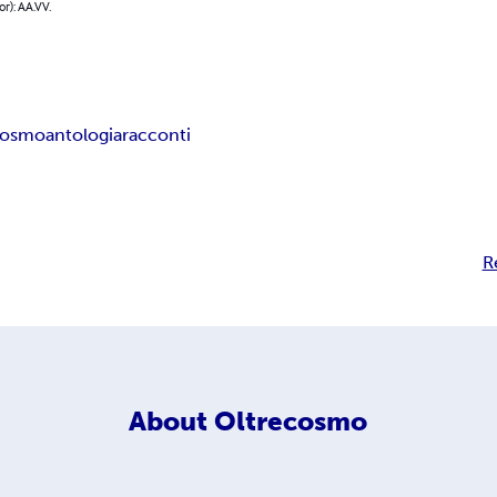
or): AA.VV.
cosmo
antologia
racconti
R
About
Oltrecosmo