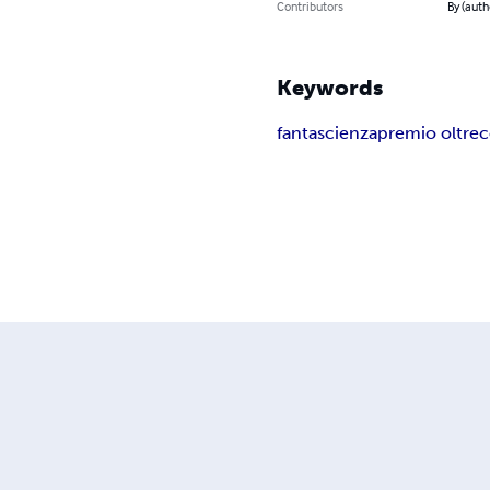
Contributors
By (auth
Keywords
fantascienza
premio oltre