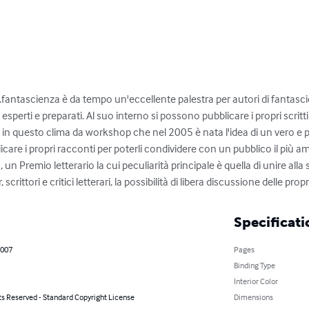
re.fantascienza è da tempo un'eccellente palestra per autori di fantascien
esperti e preparati. Al suo interno si possono pubblicare i propri scritt
i. È in questo clima da workshop che nel 2005 è nata l'idea di un vero e 
licare i propri racconti per poterli condividere con un pubblico il più am
n Premio letterario la cui peculiarità principale è quella di unire alla s
scrittori e critici letterari, la possibilità di libera discussione delle p
Specificati
2007
Pages
Binding Type
Interior Color
ts Reserved - Standard Copyright License
Dimensions