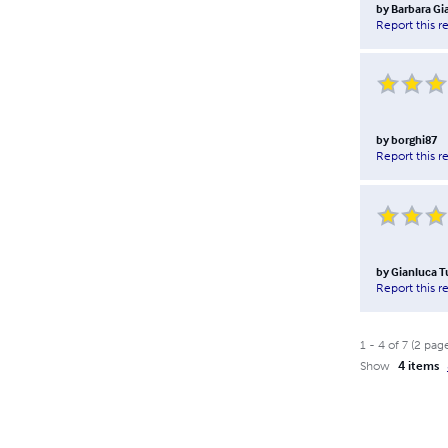
by
Barbara Gia
Report this r
by
borghi87
Report this r
by
Gianluca T
Report this r
1
-
4
of
7
(
2
pag
Show
4 items