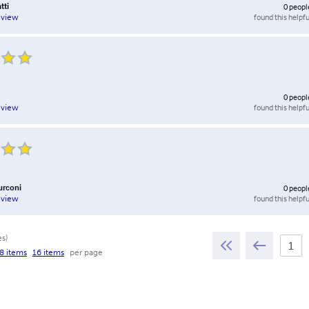
tti
0
peopl
found this helpfu
eview
0
peopl
found this helpfu
eview
urconi
0
peopl
found this helpfu
eview
es
)
8 items
16 items
per page