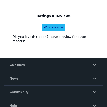
Ratings & Reviews
Write a review
Did you love this book? Leave a review for other
readers!
Our Team
About Us
News
Careers
In The News
Community
Events
Blog
Help