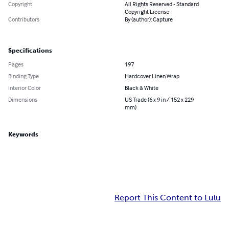
Copyright
All Rights Reserved - Standard
Copyright License
Contributors
By (author): Capture
Specifications
Pages
197
Binding Type
Hardcover Linen Wrap
Interior Color
Black & White
Dimensions
US Trade (6 x 9 in / 152 x 229
mm)
Keywords
Report This Content to Lulu