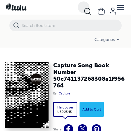
Capture Song Book Number 50c741137268308a1f956764
Categories
Capture Song Book
Number
50c741137268308a1f956
764
By
Capture
Hardcover
Add to Cart
USD 25.45
Share