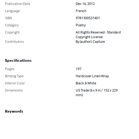
Publication Date
Dec 16, 2012
Language
French
ISBN
9781300531401
Category
Poetry
Copyright
All Rights Reserved - Standard
Copyright License
Contributors
By (author): Capture
Specifications
Pages
197
Binding Type
Hardcover Linen Wrap
Interior Color
Black & White
Dimensions
US Trade (6 x 9 in / 152 x 229
mm)
Keywords