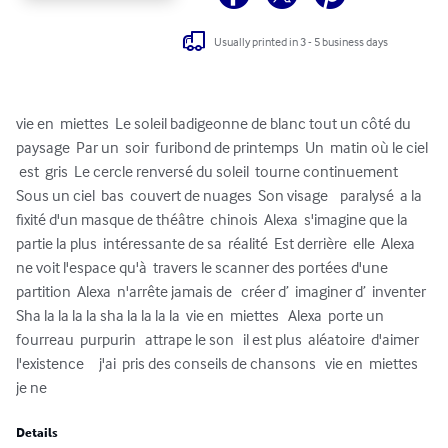
Usually printed in 3 - 5 business days
vie en  miettes  Le soleil badigeonne de blanc tout un côté du 
paysage  Par un  soir  furibond de printemps  Un  matin où le ciel 
 est  gris  Le cercle renversé du soleil  tourne continuement  
Sous un ciel  bas  couvert de nuages  Son visage    paralysé  a la 
fixité d'un masque de théâtre  chinois  Alexa  s'imagine que la 
partie la plus  intéressante de sa  réalité  Est derrière  elle  Alexa  
ne voit l'espace qu'à  travers le scanner des portées d'une 
partition  Alexa  n'arrête jamais de   créer d’  imaginer d’  inventer 
Sha la la la la sha la la la la  vie en  miettes   Alexa  porte un 
fourreau  purpurin   attrape le son   il est plus  aléatoire  d'aimer 
l'existence     j'ai  pris des conseils de chansons   vie en  miettes   
je ne
Details