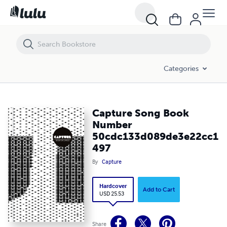
Capture Song Book Number 50cdc133d089de3e22cc1497
Categories
Capture Song Book
Number
50cdc133d089de3e22cc1
497
By
Capture
Hardcover
Add to Cart
USD 25.53
Share