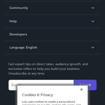
Careers
In The News
Community
Events
Blog
Help
Videos
Order Lookup
Developers
Podcast
Knowledge Base
Language:
English
Contact Support
English
Get expert tips on direct sales, audience growth, and
Deutsch
exclusive offers to help you build your business.
Unsubscribe at any time.
Français
Italiano
Submit
Español
Cookies & Privacy
Lulu uses cookies to create a personalized
experience on our site, analyze site usage, and