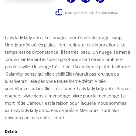
Usually printed in 3 - 5 business days
Lady lady lady ohh… Les nuages   sont striés de rouge- sang  
Une  journée où les pluies   font  redouter des inondations  Le 
temps  est de circonstance   il fait très  beau  Un nuage  se met à 
 couvrir lentement le soleil approfondissant de son ombre le 
gris de la ville  Un visage très    figé   Calamity  est plutôt taciturne 
 Calamity  pense qu' elle a vieilli Elle n'aurait pas  cru que ça  
luiarriverait    elle dénonce toute forme d'état  Vidéo 
surveillance  radars  flics  résistance  Lady lady lady ohh… Pas de 
chance    vivre dans le mensonge   vivre pour le mensonge  La 
mort  rôde L'amour  est la raison pour  laquelle  nous sommes 
ici  Lady lady lady ohh… Pas de poésie  Mes jours   sont plus    
obscurs que mes nuits    couri
Details