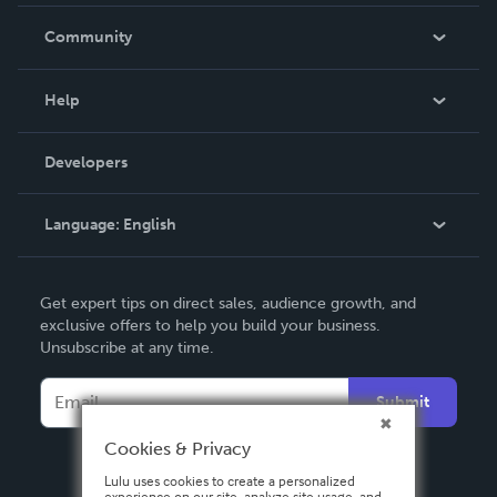
Careers
In The News
Community
Events
Blog
Help
Videos
Order Lookup
Developers
Podcast
Knowledge Base
Language:
English
Contact Support
English
Get expert tips on direct sales, audience growth, and
Deutsch
exclusive offers to help you build your business.
Unsubscribe at any time.
Français
Italiano
Submit
Español
Cookies & Privacy
Lulu uses cookies to create a personalized
experience on our site, analyze site usage, and