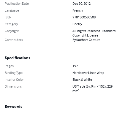
Publication Date
Dec 30, 2012
Language
French
ISBN
9781300580508
Category
Poetry
Copyright
All Rights Reserved - Standard
Copyright License
Contributors
By (author): Capture
Specifications
Pages
197
Binding Type
Hardcover Linen Wrap
Interior Color
Black & White
Dimensions
US Trade (6 x 9 in / 152 x 229
mm)
Keywords