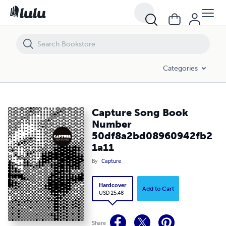
Capture Song Book Number 50df8a2bd08960942fb21a11
Categories
Capture Song Book
Number
50df8a2bd08960942fb2
1a11
By
Capture
Hardcover
Add to Cart
USD 25.48
Share