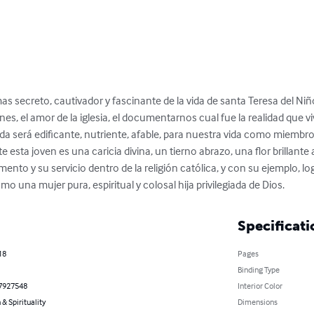
mas secreto, cautivador y fascinante de la vida de santa Teresa del Niñ
nes, el amor de la iglesia, el documentarnos cual fue la realidad que viv
uda será edificante, nutriente, afable, para nuestra vida como miembro
 esta joven es una caricia divina, un tierno abrazo, una flor brillante 
o y su servicio dentro de la religión católica, y con su ejemplo, logr
o una mujer pura, espiritual y colosal hija privilegiada de Dios.
Specificati
18
Pages
Binding Type
7927548
Interior Color
 & Spirituality
Dimensions