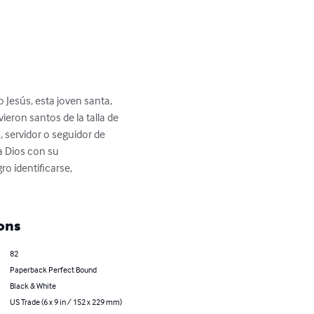
o Jesús, esta joven santa, 
ieron santos de la talla de 
, servidor o seguidor de 
a Dios con su 
o identificarse, 
ons
82
Paperback Perfect Bound
Black & White
US Trade (6 x 9 in / 152 x 229 mm)