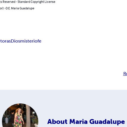
ts Reserved - Standard Copyright License
or): -D.E. Maria Guadalupe
toras
Dios
misterio
fe
R
About
Maria Guadalupe