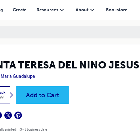
ng
Create
Resources
About
Bookstore
NTA TERESA DEL NINO JESUS
. Maria Guadalupe
ack
Add to Cart
.99
lly printed in 3 - 5 business days