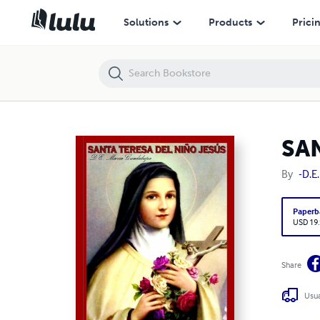
SANTA TERESA DEL NINO JESUS
Solutions
Products
Prici
SA
By
-D.E
Paperb
USD 19
Share
Usua