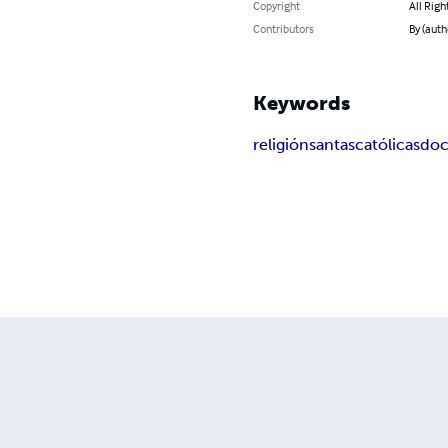
Copyright
All Righ
Contributors
By (auth
Keywords
religión
santas
católicas
doc