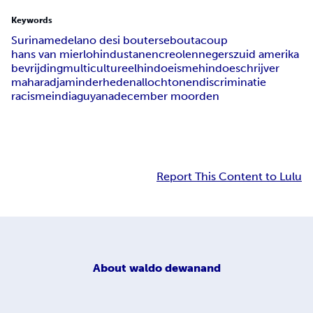
Keywords
Suriname
delano desi bouterse
bouta
coup
hans van mierlo
hindustanen
creolen
negers
zuid amerika
bevrijding
multicultureel
hindoeisme
hindoeschrijver
maharadja
minderheden
allochtonen
discriminatie
racisme
india
guyana
december moorden
Report This Content to Lulu
About
waldo dewanand