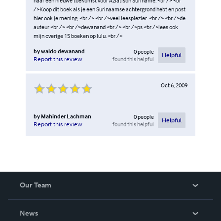
naar een nieuwe toekomst voor Aziatisch Suriname. <br /> <br
/>Koop dit boek als je een Surinaamse achtergrond hebt en post
hier ook je mening. <br /> <br />veel leesplezier. <br /> <br />de
auteur <br /> <br />dewanand <br /> <br />ps <br />lees ook
mijn overige 15 boeken op lulu. <br />
by
waldo dewanand
0
people
Helpful
found this helpful
Report this review
Oct 6, 2009
by
Mahinder Lachman
0
people
Helpful
found this helpful
Report this review
Our Team
About Us
News