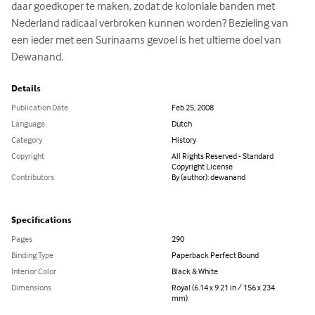
daar goedkoper te maken, zodat de koloniale banden met 
Nederland radicaal verbroken kunnen worden? Bezieling van 
een ieder met een Surinaams gevoel is het ultieme doel van 
Dewanand.
Details
Publication Date
Feb 25, 2008
Language
Dutch
Category
History
Copyright
All Rights Reserved - Standard
Copyright License
Contributors
By (author): dewanand
Specifications
Pages
290
Binding Type
Paperback Perfect Bound
Interior Color
Black & White
Dimensions
Royal (6.14 x 9.21 in / 156 x 234
mm)