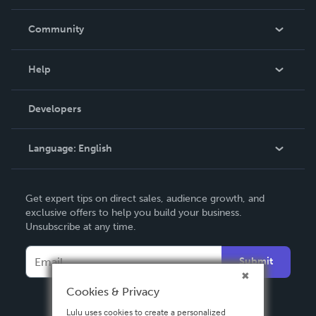
Careers
In The News
Community
Events
Blog
Help
Videos
Order Lookup
Developers
Podcast
Knowledge Base
Language:
English
Contact Support
English
Get expert tips on direct sales, audience growth, and
Deutsch
exclusive offers to help you build your business.
Unsubscribe at any time.
Français
Italiano
Submit
Español
Cookies & Privacy
Lulu uses cookies to create a personalized