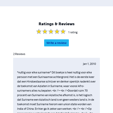
Ratings & Reviews
1
rating
Write a review
2
Reviews
Jan 1, 2010
"nuttig voor elke surinamer" Dit boekje is heel nuttig voor elke
persoon met een Surinaamse achtergrond. Het is de eerste keer
dat een Hindoestaanse schrijver en denker openlijk nadenkt over
de toekomst van Aziaten in Suriname, waar vooral Afro-
surinamers alles nu bepalen. <br /> <br />Doordat ruim 70
procent van Suriname van Aziatische afkomst is, is het logisch
dat Suriname een Aziatisch land is en geen westers land is. In de
toekomst moet Suriname hierom een union state worden van
India of China. En hier ga ik zeker aan werken. <br /> <br />Op