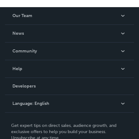
Our Team
About Us
News
Careers
In The News
Community
Events
Blog
Help
Videos
Order Lookup
Developers
Podcast
Knowledge Base
Language:
English
Contact Support
English
Get expert tips on direct sales, audience growth, and
Deutsch
exclusive offers to help you build your business.
Unsubscribe at any time.