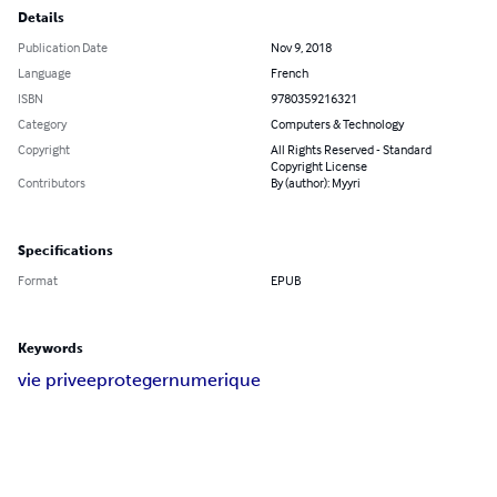
Details
Publication Date
Nov 9, 2018
Language
French
ISBN
9780359216321
Category
Computers & Technology
Copyright
All Rights Reserved - Standard
Copyright License
Contributors
By (author): Myyri
Specifications
Format
EPUB
Keywords
vie privee
proteger
numerique