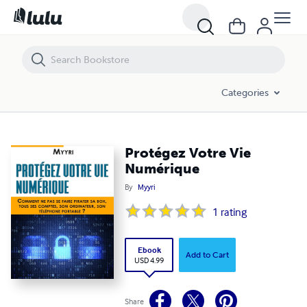
Protégez Votre Vie Numérique
Categories
Protégez Votre Vie
Numérique
By
Myyri
1
rating
Ebook
Add to Cart
USD 4.99
Share