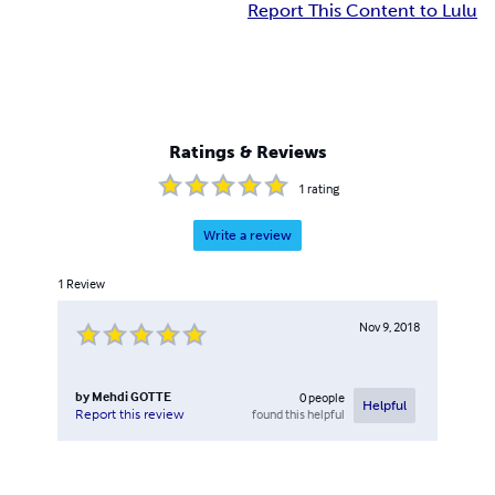
Report This Content to Lulu
Ratings & Reviews
1
rating
Write a review
1
Review
Nov 9, 2018
by
Mehdi GOTTE
0
people
Helpful
found this helpful
Report this review