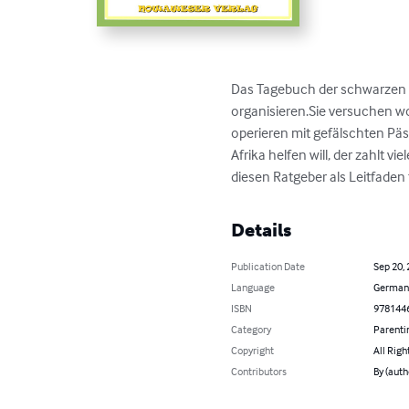
Das Tagebuch der schwarzen Ve
organisieren.Sie versuchen w
operieren mit gefälschten Päs
Afrika helfen will, der zahlt v
diesen Ratgeber als Leitfaden
Details
Publication Date
Sep 20,
Language
German
ISBN
978144
Category
Parenti
Copyright
All Righ
Contributors
By (aut