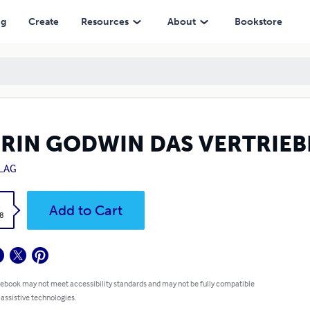
ng
Create
Resources
About
Bookstore
RIN GODWIN DAS VERTRIEB
LAG
k
Add to Cart
8
 ebook may not meet accessibility standards and may not be fully compatible
 assistive technologies.