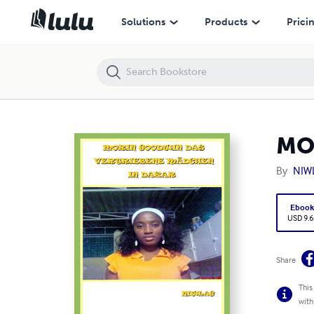
MORIN GODWIN DAS VERTRIEBENE MÄDCHEN IN DAKAR
Solutions
Products
Prici
MO
By
NIW
Eboo
USD 9.6
Share
This
with