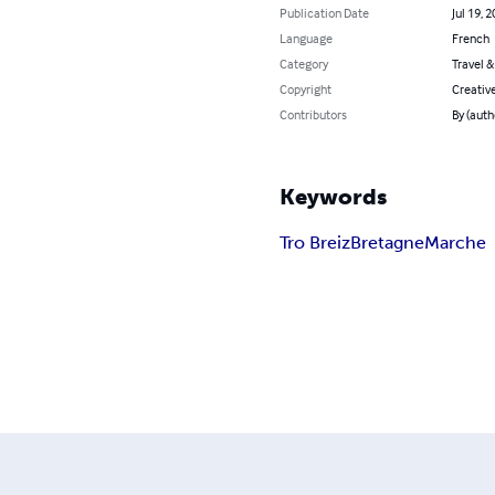
Publication Date
Jul 19, 
Language
French
Category
Travel 
Copyright
Creativ
Contributors
By (auth
Keywords
Tro Breiz
Bretagne
Marche