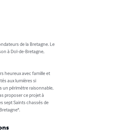
ondateurs de la Bretagne. Le 
mson à Dol-de-Bretagne, 
rs heureux avec famille et 
tés aux lumières si 
ns un périmètre raisonnable, 
s proposer ce projet à 
des sept Saints chassés de 
-Bretagne".
ons