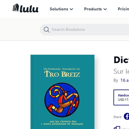
Dictionnaire Amoureux du Tro Breiz
Solutions
Products
Prici
Dic
Sur 
By
16 a
Hardco
USD 17
Share