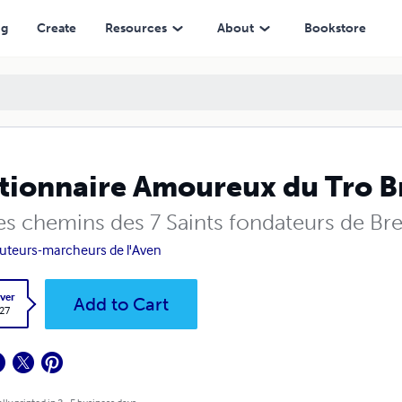
ng
Create
Resources
About
Bookstore
tionnaire Amoureux du Tro B
les chemins des 7 Saints fondateurs de Br
uteurs-marcheurs de l'Aven
ver
Add to Cart
.27