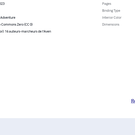
2023
Pages
Binding Type
& Adventure
Interior Color
e Commons Zero (CC 0)
Dimensions
or): 16 auteurs-marcheurs de l'Aven
R