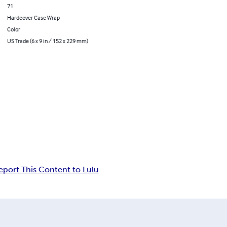
71
Hardcover Case Wrap
Color
US Trade (6 x 9 in / 152 x 229 mm)
eport This Content to Lulu