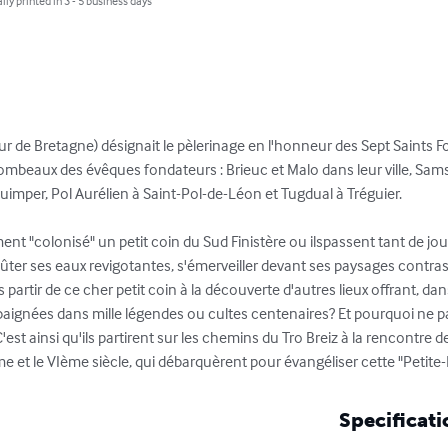
lly printed in 3 - 5 business days
ur de Bretagne) désignait le pèlerinage en l'honneur des Sept Saints F
les tombeaux des évêques fondateurs : Brieuc et Malo dans leur ville, Sa
imper, Pol Aurélien à Saint-Pol-de-Léon et Tugdual à Tréguier.

t "colonisé" un petit coin du Sud Finistère ou ilspassent tant de jou
, goûter ses eaux revigotantes, s'émerveiller devant ses paysages contras
artir de ce cher petit coin à la découverte d'autres lieux offrant, da
baignées dans mille légendes ou cultes centenaires? Et pourquoi ne pa
est ainsi qu'ils partirent sur les chemins du Tro Breiz à la rencontre 
e et le VIème siècle, qui débarquèrent pour évangéliser cette "Petite
Specificati