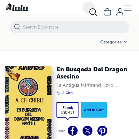
En Busqeda Del Dragon Asesino
Categories
En Busqeda Del Dragon
Asesino
La Antigua Mirltrand, Lbro 1
By
A. Chibli
Ebook
Add to Cart
USD 4.31
Share