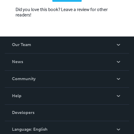
Did you love this book? Leave a review for other
readers!
Our Team
About Us
News
Careers
In The News
Community
Events
Blog
Help
Videos
Order Lookup
Developers
Podcast
Knowledge Base
Language:
English
Contact Support