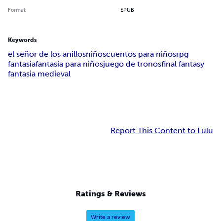
Format
EPUB
Keywords
el señor de los anillos
niños
cuentos para niños
rpg
fantasia
fantasia para niños
juego de tronos
final fantasy
fantasia medieval
Report This Content to Lulu
Ratings & Reviews
Write a review