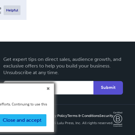
e
Helpful
l
Get expert tips on direct sales, audience growth, and
exclusive offers to help you build your business.
Unsubscribe at any time.
Submit
fforts. Continuing to use this
Privacy Policy
Terms & Conditions
Security
Close and accept
Copyright ©
2026 Lulu Press, Inc. All rights reserved.