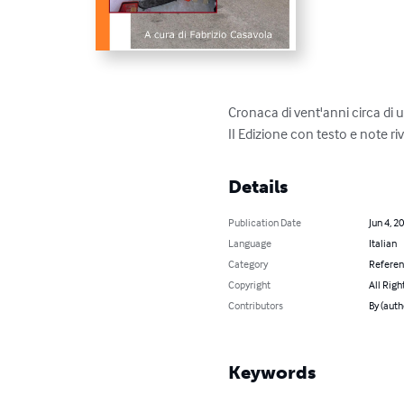
Cronaca di vent'anni circa di 
II Edizione con testo e note ri
Details
Publication Date
Jun 4, 2
Language
Italian
Category
Refere
Copyright
All Righ
Contributors
By (auth
Keywords