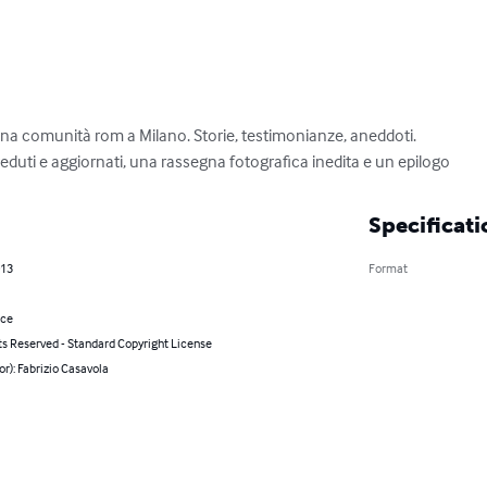
una comunità rom a Milano. Storie, testimonianze, aneddoti.

veduti e aggiornati, una rassegna fotografica inedita e un epilogo
Specificati
013
Format
nce
ts Reserved - Standard Copyright License
or): Fabrizio Casavola