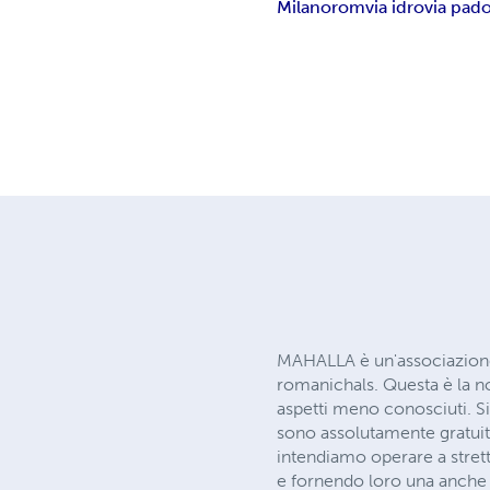
Milano
rom
via idro
via pad
MAHALLA è un'associazione 
romanichals. Questa è la nos
aspetti meno conosciuti. S
sono assolutamente gratuite
intendiamo operare a stret
e fornendo loro una anche 