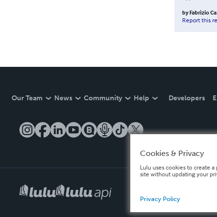
by
Fabrizio C
Report this r
Our Team
News
Community
Help
Developers
E
Cookies & Privacy
Lulu uses cookies to create a 
site without updating your pr
Privacy Policy