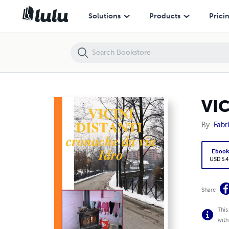
VICINI DISTANTI cronache da via Idro
Solutions
Products
Prici
VIC
By
Fabr
Eboo
USD 5.4
Share
This
with