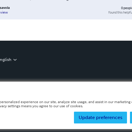
asavola
0
peopl
found this helpfu
eview
nglish
personalized experience on our site, analyze site usage, and assist in our marketing e
ivacy settings means you agree to our use of cookies.
Update preferences