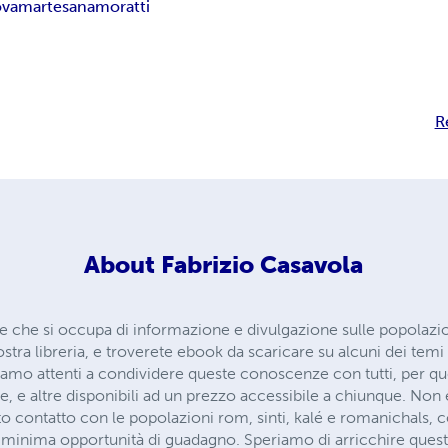
ova
martesana
moratti
R
About
Fabrizio Casavola
che si occupa di informazione e divulgazione sulle popolazioni
tra libreria, e troverete ebook da scaricare su alcuni dei temi pi
iamo attenti a condividere queste conoscenze con tutti, per qu
, e altre disponibili ad un prezzo accessibile a chiunque. Non
to contatto con le popolazioni rom, sinti, kalé e romanichals,
minima opportunità di guadagno. Speriamo di arricchire quest