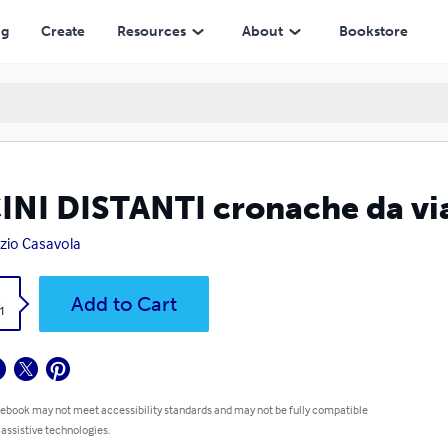
ng
Create
Resources
About
Bookstore
INI DISTANTI cronache da via
izio Casavola
k
Add to Cart
1
 ebook may not meet accessibility standards and may not be fully compatible
 assistive technologies.