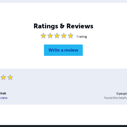
Ratings & Reviews
1
rating
Write a review
chab
0
peopl
found this helpfu
eview