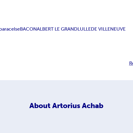
paracelse
BACON
ALBERT LE GRAND
LULLE
DE VILLENEUVE
R
About
Artorius Achab