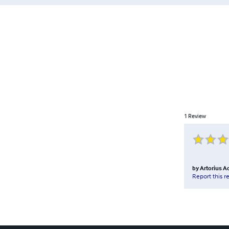
1
Review
by
Artorius A
Report this r