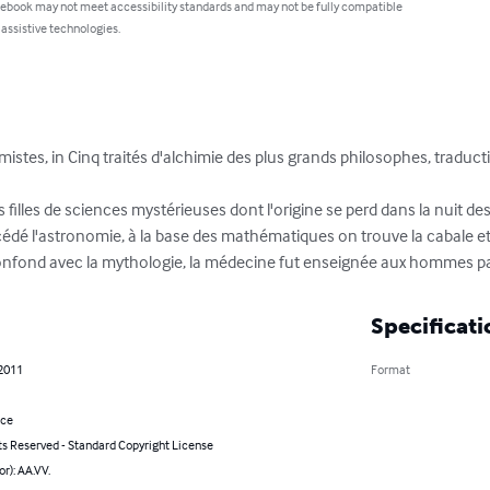
 ebook may not meet accessibility standards and may not be fully compatible
 assistive technologies.
mistes, in Cinq traités d'alchimie des plus grands philosophes, traduct
 filles de sciences mystérieuses dont l'origine se perd dans la nuit des
récédé l'astronomie, à la base des mathématiques on trouve la cabale et 
e confond avec la mythologie, la médecine fut enseignée aux hommes pa
Specificati
 2011
Format
nce
ts Reserved - Standard Copyright License
or): AA.VV.