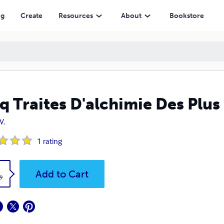
ng
Create
Resources
About
Bookstore
q Traites D'alchimie Des Plu
V.
1
rating
k
Add to Cart
9