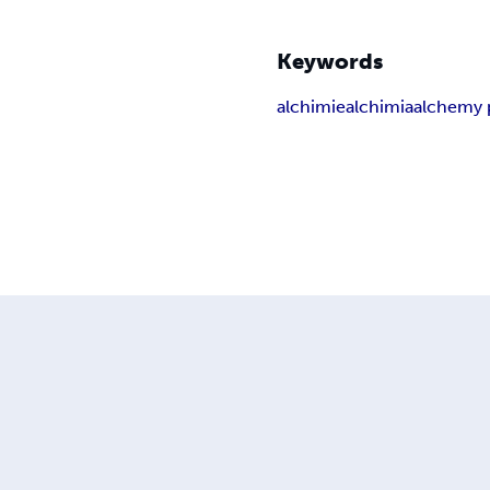
Keywords
alchimie
alchimia
alchemy 