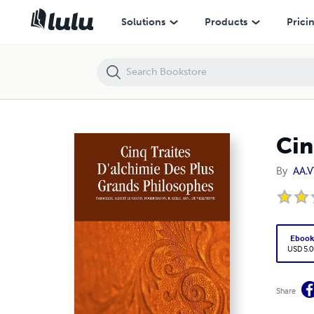
Cinq Traites D'alchimie Des Plus Grands Philosophes
Solutions
Products
Prici
Cin
By
AA.V
Eboo
USD 5.0
Share