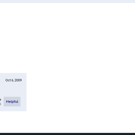
Oct 6, 2009
e
Helpful
l