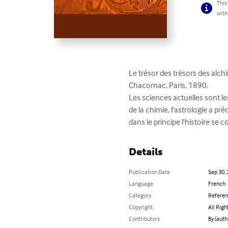
This
with
Le trésor des trésors des alchi
Chacornac, Paris, 1890.

Les sciences actuelles sont les
de la chimie, l'astrologie a p
dans le principe l'histoire s
Details
Publication Date
Sep 30,
Language
French
Category
Refere
Copyright
All Righ
Contributors
By (auth