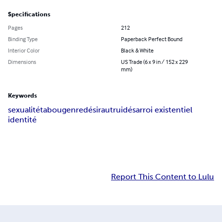
Specifications
Pages
212
Binding Type
Paperback Perfect Bound
Interior Color
Black & White
Dimensions
US Trade (6 x 9 in / 152 x 229
mm)
Keywords
sexualité
tabou
genre
désir
autrui
désarroi existentiel
identité
Report This Content to Lulu