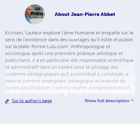
About
Jean-Pierre Abbet
Ecrivain, l'auteur explore l'âme humaine et enquête sur le
sens de l'existence dans des ouvrages qu'il édite et publie
sur la plate-forme Lulu.com. Anthropologue et
sociologue après une première pratique artistique et
publicitaire, il a en particulier été responsable scientifique
et administratif dans un centre pour le pilotage des
systèmes pédagogiques qu'il a contribué à constituer, a
oeuvré comme enseignant, pédagogue et analyste de
jeunes psychotiques, comme maître d'enseignement et
de recherche à l'université, Principal investigator pour la
Show full description
Go to author's page
Suisse d'une enquête patronnée par l'OMS sur la santé des
jeunes et responsable cantonal de politique sociale. Il est
l'auteur ou le coauteur de nombreuses publications
scientifiques sur les thèmes de l'éducation — les
compétences sociales des jeunes en particulier, et aussi
les pratiques enseignantes, de la santé — modes de vie,