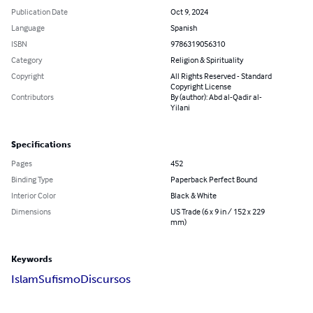
Publication Date
Oct 9, 2024
Language
Spanish
ISBN
9786319056310
Category
Religion & Spirituality
Copyright
All Rights Reserved - Standard
Copyright License
Contributors
By (author): Abd al-Qadir al-
Yilani
Specifications
Pages
452
Binding Type
Paperback Perfect Bound
Interior Color
Black & White
Dimensions
US Trade (6 x 9 in / 152 x 229
mm)
Keywords
Islam
Sufismo
Discursos