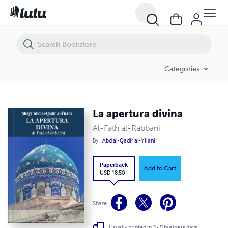
La apertura divina
Categories
La apertura divina
Al-Fath al-Rabbani
By
Abd al-Qadir al-Yilani
Paperback
Add to Cart
USD 18.50
Share
Usually printed in 3 - 5 business days