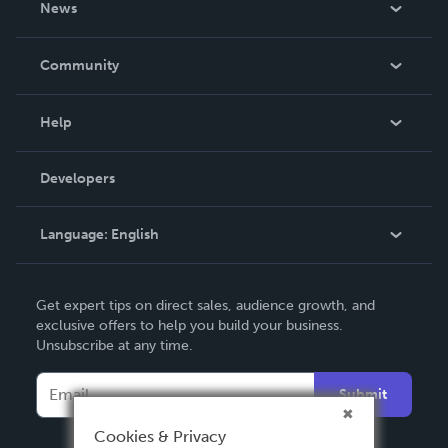
News
Careers
In The News
Community
Events
Blog
Help
Videos
Order Lookup
Developers
Podcast
Knowledge Base
Language:
English
Contact Support
English
Get expert tips on direct sales, audience growth, and
Deutsch
exclusive offers to help you build your business.
Unsubscribe at any time.
Français
Italiano
Submit
Español
Cookies & Privacy