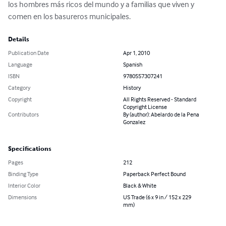
los hombres más ricos del mundo y a familias que viven y 
comen en los basureros municipales.
Details
Publication Date
Apr 1, 2010
Language
Spanish
ISBN
9780557307241
Category
History
Copyright
All Rights Reserved - Standard
Copyright License
Contributors
By (author): Abelardo de la Pena
Gonzalez
Specifications
Pages
212
Binding Type
Paperback Perfect Bound
Interior Color
Black & White
Dimensions
US Trade (6 x 9 in / 152 x 229
mm)