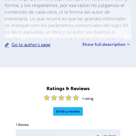
forma, y los respetamos, por esa razon no juzgamos el
contenido de cada obra, ni la forma del autor de
expresarla. Lo que ocurre es que las grandes editoriales
se manejan con los parámetros comerciales del siglo XX,
es decir para ellas un libro y su autor son buenos si
venden... porque así lo impone la necesidad comercial...
Show full description
Go to author's page
pero nos preguntamos, como saber si un autor es
comercial, cuando es novel?... Sabemos que hay un
publico ávido de lectura y un grupo de escritores noveles
que quieren llegar a ese publico, y creemos que todas las
obras tienen posibilidades de éxito...
Ratings & Reviews
1
rating
Write a review
1
Review