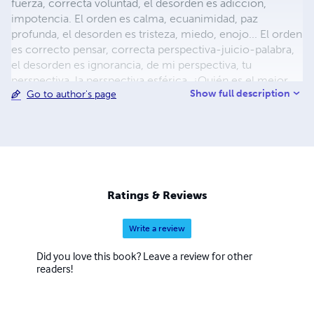
fuerza, correcta voluntad, el desorden es adicción,
impotencia. El orden es calma, ecuanimidad, paz
profunda, el desorden es tristeza, miedo, enojo... El orden
es correcto pensar, correcta perspectiva-juicio-palabra,
el desorden es ignorancia, de mi perspectiva, tu
perspectiva, la perspectiva esférica. ¿Quién es el mejor
Show full description
Go to author's page
matemático? Aquel que conoce el orden ¿Quién es un
buen arquitecto? Aquél que ante el desorden, crea orden
¿Quién es un buen ingeniero? Aquel que crea orden El
orden es colaboración, el desorden es soledad, crisis,
aislamiento. El orden es sustentabilidad, el desorden es
contaminación. El orden es trascendencia en los ciclos
largos, el desorden es muerte.
Ratings & Reviews
Write a review
Did you love this book? Leave a review for other
readers!