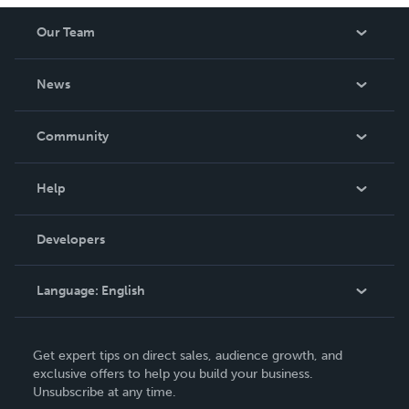
Our Team
About Us
News
Careers
In The News
Community
Events
Blog
Help
Videos
Order Lookup
Developers
Podcast
Knowledge Base
Language:
English
Contact Support
English
Get expert tips on direct sales, audience growth, and
Deutsch
exclusive offers to help you build your business.
Unsubscribe at any time.
Français