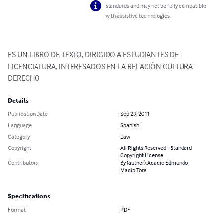
standards and may not be fully compatible
with assistive technologies.
ES UN LIBRO DE TEXTO, DIRIGIDO A ESTUDIANTES DE 
LICENCIATURA, INTERESADOS EN LA RELACIÒN CULTURA-
DERECHO
Details
Publication Date
Sep 29, 2011
Language
Spanish
Category
Law
Copyright
All Rights Reserved - Standard
Copyright License
Contributors
By (author): Acacio Edmundo
Macip Toral
Specifications
Format
PDF