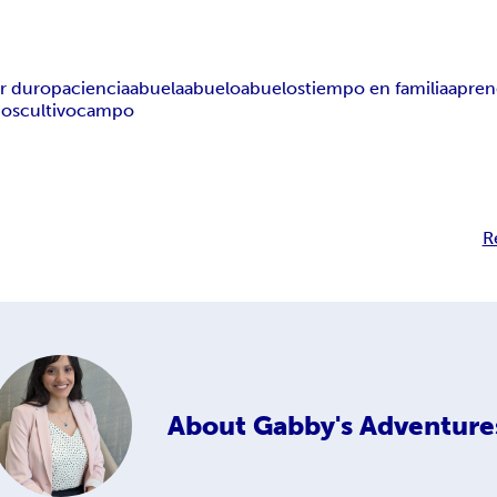
ar duro
paciencia
abuela
abuelo
abuelos
tiempo en familia
apren
ños
cultivo
campo
R
About
Gabby's Adventure