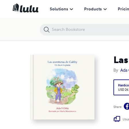
Las aventuras de Gabby 2
Solutions
Products
Prici
Las
By
Ada 
Hardco
USD 26
Share
Usua