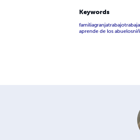
Keywords
familia
granja
trabajo
trabaj
aprende de los abuelos
ni