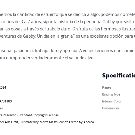
mos la cantidad de esfuerzo que se dedica a algo, podemos cometer e
 a niños de 3 a 7 años, sigue la historia de la pequeña Gabby que visita
las cosas a través del trabajo duro. Disfruta de las hermosas ilustrac
venturas de Gabby: Un día en la granja” es una excelente opción para 
ara comprender verdaderamente el valor de algo.
Specificati
2024
Pages
Binding Type
9731183
Interior Color
's
Dimensions
ts Reserved - Standard Copyright License
or): Ada Ortiz, Illustrated by: Marta Maszkiewicz, Edited by: Andrea