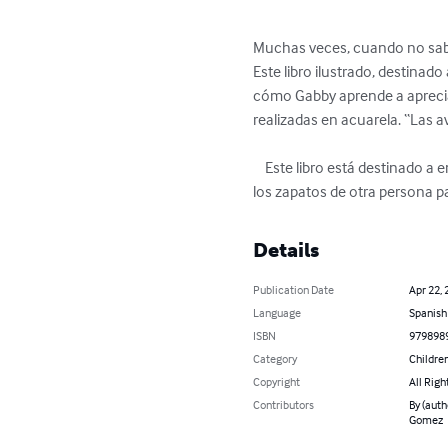
Muchas veces, cuando no sabe
Este libro ilustrado, destinado
cómo Gabby aprende a apreciar 
realizadas en acuarela. “Las a
    Este libro está destinado a enseñar paciencia, trabajo duro y aprecio. A veces tenemos que caminar un kilómetro y medio en 
los zapatos de otra persona p
Details
Publication Date
Apr 22, 
Language
Spanish
ISBN
979898
Category
Children
Copyright
All Righ
Contributors
By (auth
Gomez