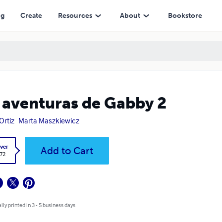
ng
Create
Resources
About
Bookstore
 aventuras de Gabby 2
Ortiz
Marta Maszkiewicz
ver
Add to Cart
.72
lly printed in 3 - 5 business days