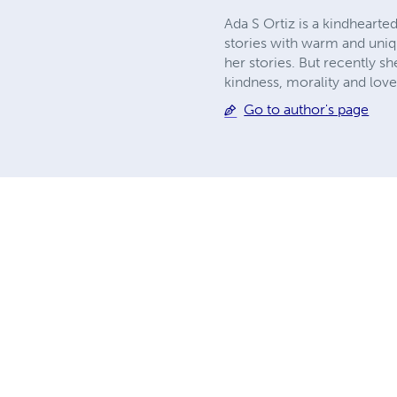
Ada S Ortiz is a kindhearte
stories with warm and uniqu
her stories. But recently sh
kindness, morality and love t
Go to author's page