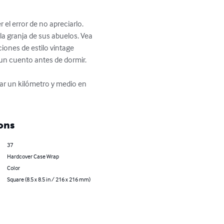
l error de no apreciarlo. 
 la granja de sus abuelos. Vea 
iones de estilo vintage 
un cuento antes de dormir.

ons
37
Hardcover Case Wrap
Color
Square (8.5 x 8.5 in / 216 x 216 mm)