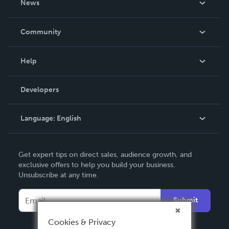
News
Careers
In The News
Community
Events
Blog
Help
Videos
Order Lookup
Developers
Podcast
Knowledge Base
Language:
English
Contact Support
English
Get expert tips on direct sales, audience growth, and
Deutsch
exclusive offers to help you build your business.
Unsubscribe at any time.
Français
Italiano
Submit
Español
Cookies & Privacy