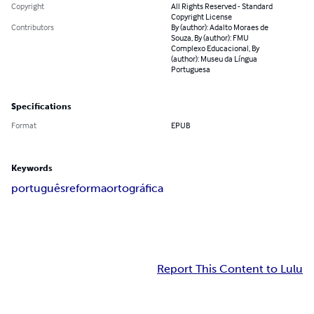
Copyright
All Rights Reserved - Standard
Copyright License
Contributors
By (author): Adalto Moraes de
Souza, By (author): FMU
Complexo Educacional, By
(author): Museu da Língua
Portuguesa
Specifications
Format
EPUB
Keywords
português
reforma
ortográfica
Report This Content to Lulu