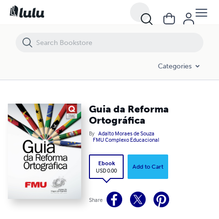
Guia da Reforma Ortográfica
Categories
Guia da Reforma
Ortográfica
By
Adalto Moraes de Souza
FMU Complexo Educacional
Ebook
Add to Cart
USD 0.00
Share