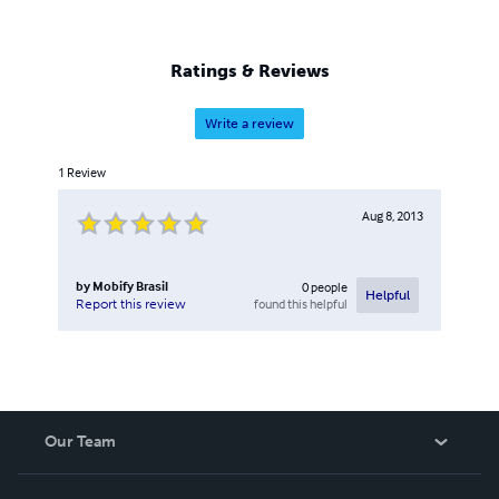
Ratings & Reviews
Write a review
1
Review
Aug 8, 2013
by
Mobify Brasil
0
people
Helpful
found this helpful
Report this review
Our Team
About Us