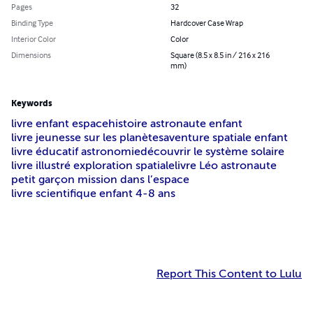
Pages
32
Binding Type
Hardcover Case Wrap
Interior Color
Color
Dimensions
Square (8.5 x 8.5 in / 216 x 216
mm)
Keywords
livre enfant espace
histoire astronaute enfant
livre jeunesse sur les planètes
aventure spatiale enfant
livre éducatif astronomie
découvrir le système solaire
livre illustré exploration spatiale
livre Léo astronaute
petit garçon mission dans l’espace
livre scientifique enfant 4-8 ans
Report This Content to Lulu