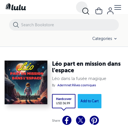
Léo part en mission dans l’espace
Categories
Léo part en mission dans
l’espace
Léo dans la fusée magique
By
Adermnet Rêves cosmiques
Hardcover
Add to Cart
USD 36.99
Share