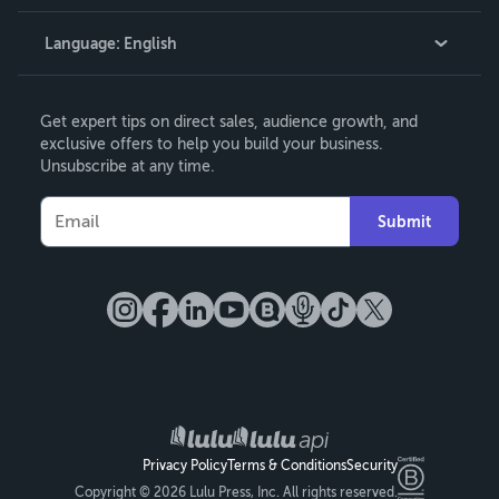
Knowledge Base
Language:
English
Contact Support
English
Get expert tips on direct sales, audience growth, and
Deutsch
exclusive offers to help you build your business.
Unsubscribe at any time.
Français
Italiano
Submit
Español
Privacy Policy
Terms & Conditions
Security
Copyright ©
2026 Lulu Press, Inc. All rights reserved.