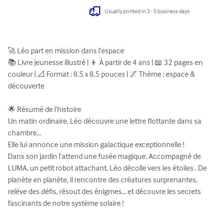
Usually printed in 3 - 5 business days
🚀 Léo part en mission dans l’espace

📚 Livre jeunesse illustré | 👦 À partir de 4 ans | 📖 32 pages en 
couleur | 📐 Format : 8.5 x 8.5 pouces | 🌌 Thème : espace & 
découverte

🌟 Résumé de l’histoire

Un matin ordinaire, Léo découvre une lettre flottante dans sa 
chambre…

Elle lui annonce une mission galactique exceptionnelle !

Dans son jardin l’attend une fusée magique. Accompagné de 
LUMA, un petit robot attachant, Léo décolle vers les étoiles . De 
planète en planète, il rencontre des créatures surprenantes, 
relève des défis, résout des énigmes… et découvre les secrets 
fascinants de notre système solaire !
