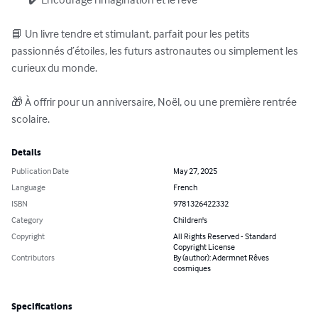
        ✔️ Encourage l’imagination et le rêve

📘 Un livre tendre et stimulant, parfait pour les petits 
passionnés d’étoiles, les futurs astronautes ou simplement les 
curieux du monde.

🎁 À offrir pour un anniversaire, Noël, ou une première rentrée 
scolaire.
Details
Publication Date
May 27, 2025
Language
French
ISBN
9781326422332
Category
Children's
Copyright
All Rights Reserved - Standard
Copyright License
Contributors
By (author): Adermnet Rêves
cosmiques
Specifications