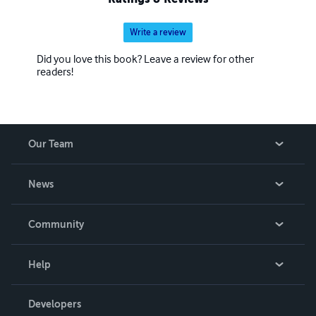
Write a review
Did you love this book? Leave a review for other
readers!
Our Team
About Us
News
Careers
In The News
Community
Events
Blog
Help
Videos
Order Lookup
Developers
Podcast