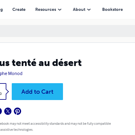
ng
Create
Resources
About
Bookstore
us tenté au désert
lphe Monod
k
Add to Cart
0
 ebook may not meet accessibility standards and may not be fully compatible
 assistive technologies.