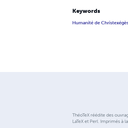
Keywords
Humanité de Christ
exégè
ThéoTeX réédite des ouvrag
LaTeX et Perl. Imprimés à la