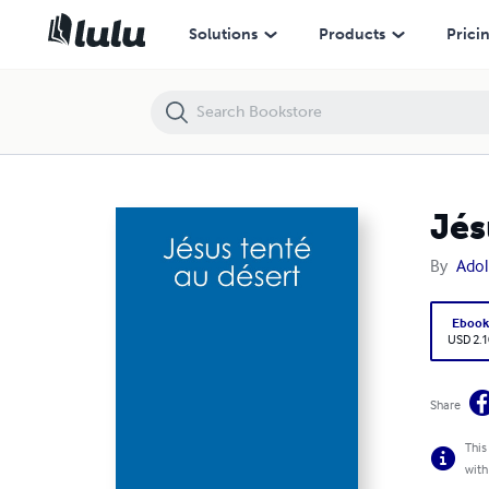
Jésus tenté au désert
Solutions
Products
Prici
Jés
By
Ado
Eboo
USD 2.1
Share
This
with