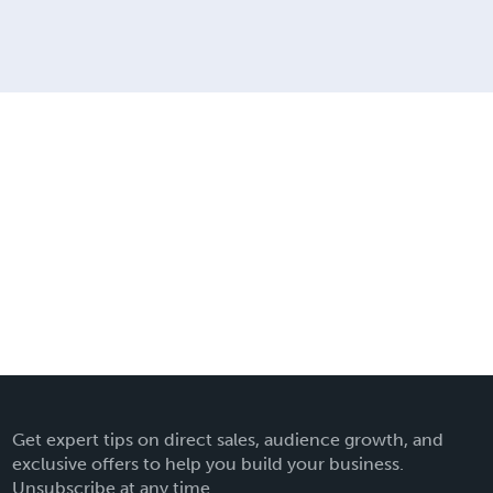
Get expert tips on direct sales, audience growth, and
exclusive offers to help you build your business.
Unsubscribe at any time.