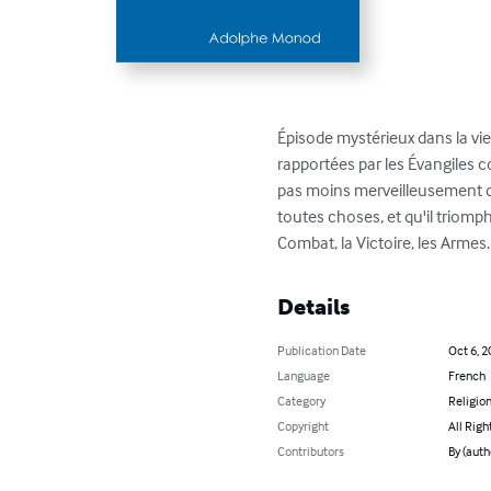
Épisode mystérieux dans la vie
rapportées par les Évangiles c
pas moins merveilleusement dan
toutes choses, et qu'il triomp
Combat, la Victoire, les Armes.
Details
Publication Date
Oct 6, 2
Language
French
Category
Religion
Copyright
All Righ
Contributors
By (aut