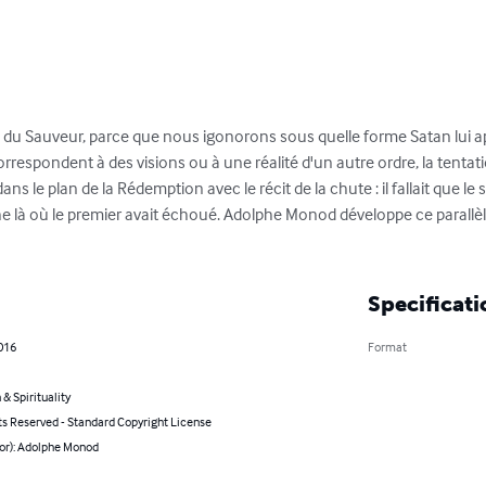
 du Sauveur, parce que nous igonorons sous quelle forme Satan lui app
orrespondent à des visions ou à une réalité d'un autre ordre, la tenta
s le plan de la Rédemption avec le récit de la chute : il fallait que l
he là où le premier avait échoué. Adolphe Monod développe ce parallèle
Specificati
016
Format
 & Spirituality
ts Reserved - Standard Copyright License
hor): Adolphe Monod