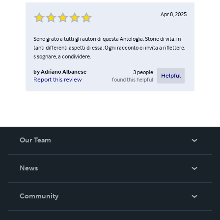
Edizioni CdS Jacobini
Apr 8, 2025
Sono grato a tutti gli autori di questa Antologia. Storie di vita, in
tanti differenti aspetti di essa. Ogni racconto ci invita a riflettere,
s sognare, a condividere.
by
Adriano Albanese
3
people
Helpful
found this helpful
Report this review
Our Team
About Us
News
Careers
In The News
Community
Events
Blog