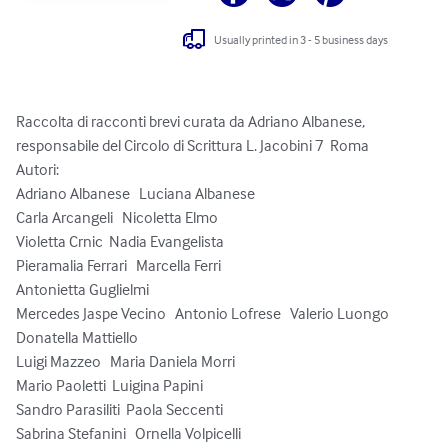
Usually printed in 3 - 5 business days
Raccolta di racconti brevi curata da Adriano Albanese, 
responsabile del Circolo di Scrittura L. Jacobini 7  Roma

Autori:

Adriano Albanese   Luciana Albanese   

Carla Arcangeli   Nicoletta Elmo   

Violetta Crnic  Nadia Evangelista   

Pieramalia Ferrari   Marcella Ferri   

Antonietta Guglielmi   

Mercedes Jaspe Vecino   Antonio Lofrese   Valerio Luongo   
Donatella Mattiello   

Luigi Mazzeo   Maria Daniela Morri   

Mario Paoletti  Luigina Papini   

Sandro Parasiliti  Paola Seccenti 

Sabrina Stefanini   Ornella Volpicelli