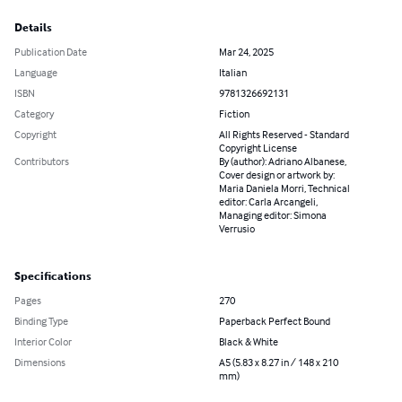
Details
Publication Date
Mar 24, 2025
Language
Italian
ISBN
9781326692131
Category
Fiction
Copyright
All Rights Reserved - Standard
Copyright License
Contributors
By (author): Adriano Albanese,
Cover design or artwork by:
Maria Daniela Morri, Technical
editor: Carla Arcangeli,
Managing editor: Simona
Verrusio
Specifications
Pages
270
Binding Type
Paperback Perfect Bound
Interior Color
Black & White
Dimensions
A5 (5.83 x 8.27 in / 148 x 210
mm)