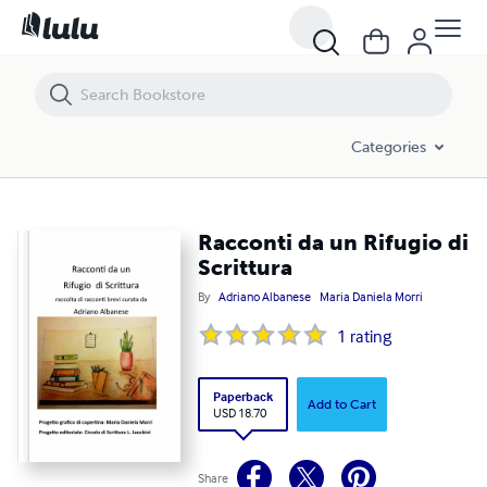
Racconti da un Rifugio di Scrittura
Categories
Racconti da un Rifugio di
Scrittura
By
Adriano Albanese
Maria Daniela Morri
1
rating
Paperback
Add to Cart
USD 18.70
Share