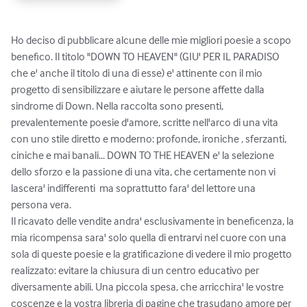
Ho deciso di pubblicare alcune delle mie migliori poesie a scopo 
benefico. Il titolo "DOWN TO HEAVEN" (GIU' PER IL PARADISO 
che e' anche il titolo di una di esse) e' attinente con il mio 
progetto di sensibilizzare e aiutare le persone affette dalla 
sindrome di Down. Nella raccolta sono presenti, 
prevalentemente poesie d'amore, scritte nell'arco di una vita 
con uno stile diretto e moderno: profonde, ironiche , sferzanti, 
ciniche e mai banali... DOWN TO THE HEAVEN e' la selezione 
dello sforzo e la passione di una vita, che certamente non vi 
lascera' indifferenti  ma soprattutto fara' del lettore una 
persona vera.

Il ricavato delle vendite andra' esclusivamente in beneficenza, la 
mia ricompensa sara' solo quella di entrarvi nel cuore con una 
sola di queste poesie e la gratificazione di vedere il mio progetto 
realizzato: evitare la chiusura di un centro educativo per 
diversamente abili. Una piccola spesa, che arricchira' le vostre 
coscenze e la vostra libreria di pagine che trasudano amore per 