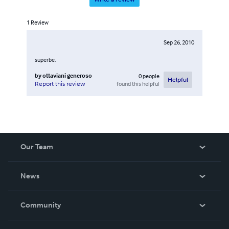
1
Review
Sep 26, 2010
superbe.
by
ottaviani generoso
0
people
Helpful
found this helpful
Report this review
Our Team
About Us
News
Careers
In The News
Community
Events