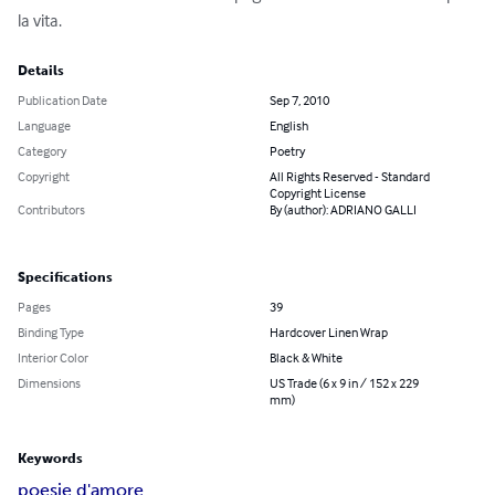
la vita.
Details
Publication Date
Sep 7, 2010
Language
English
Category
Poetry
Copyright
All Rights Reserved - Standard
Copyright License
Contributors
By (author): ADRIANO GALLI
Specifications
Pages
39
Binding Type
Hardcover Linen Wrap
Interior Color
Black & White
Dimensions
US Trade (6 x 9 in / 152 x 229
mm)
Keywords
poesie d'amore