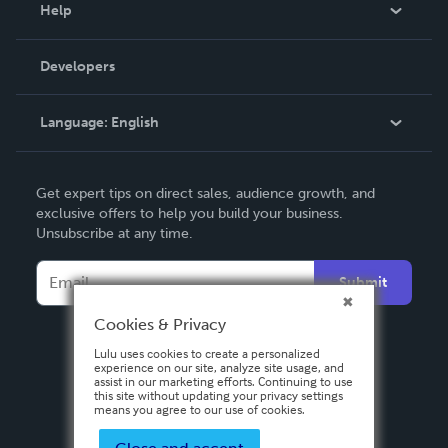
Blog
Help
Videos
Order Lookup
Developers
Podcast
Knowledge Base
Language:
English
Contact Support
English
Get expert tips on direct sales, audience growth, and
Deutsch
exclusive offers to help you build your business.
Unsubscribe at any time.
Français
Italiano
Submit
Español
Cookies & Privacy
Lulu uses cookies to create a personalized
experience on our site, analyze site usage, and
assist in our marketing efforts. Continuing to use
this site without updating your privacy settings
means you agree to our use of cookies.