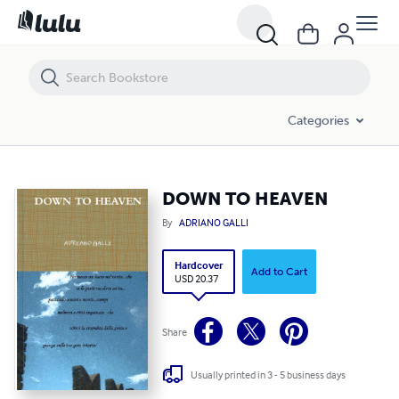
DOWN TO HEAVEN
Categories
DOWN TO HEAVEN
By
ADRIANO GALLI
Hardcover
Add to Cart
USD 20.37
Share
Usually printed in 3 - 5 business days