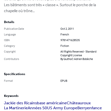
Les bâtiments sont très « classe ». Surtout le porche de la 
chapelle où trône...
Details
Publication Date
Oct 2, 2011
Language
French
ISBN
9781471628535
Category
Fiction
Copyright
All Rights Reserved - Standard
Copyright License
Contributors
By (author): Adrien Bobèche
Specifications
Format
EPUB
Keywords
Jackie des Ricains
base américaine
Châteauroux
La Martinerie
Années 50
US Army Europe
Berry
enfance