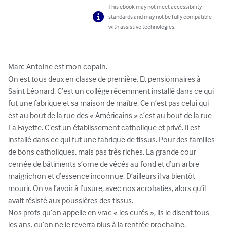
This ebook may not meet accessibility
standards and may not be fully compatible
with assistive technologies.
Marc Antoine est mon copain.

On est tous deux en classe de première. Et pensionnaires à 
Saint Léonard. C’est un collège récemment installé dans ce qui 
fut une fabrique et sa maison de maître. Ce n’est pas celui qui 
est au bout de la rue des « Américains » c’est au bout de la rue 
La Fayette. C’est un établissement catholique et privé. Il est 
installé dans ce qui fut une fabrique de tissus. Pour des familles 
de bons catholiques, mais pas très riches. La grande cour 
cernée de bâtiments s’orne de vécés au fond et d’un arbre 
maigrichon et d’essence inconnue. D’ailleurs il va bientôt 
mourir. On va l’avoir à l’usure, avec nos acrobaties, alors qu’il 
avait résisté aux poussières des tissus.

Nos profs qu’on appelle en vrac « les curés », ils le disent tous 
les ans, qu’on ne le reverra plus à la rentrée prochaine.
