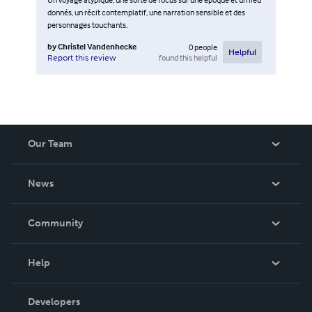
donnés, un récit contemplatif, une narration sensible et des
personnages touchants.
by
Christel Vandenhecke
0
people
Helpful
found this helpful
Report this review
Our Team
About Us
News
Careers
In The News
Community
Events
Blog
Help
Videos
Order Lookup
Developers
Podcast