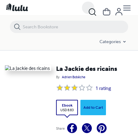
La Jackie des ricains
Categories
La Jackie des ricains
By
Adrien Bobèche
1
rating
Ebook
Add to Cart
USD 8.83
Share