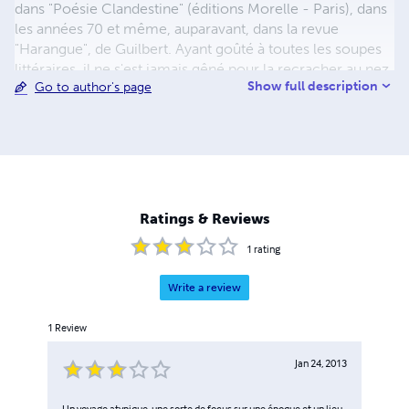
dans "Poésie Clandestine" (éditions Morelle - Paris), dans
les années 70 et même, auparavant, dans la revue
"Harangue", de Guilbert. Ayant goûté à toutes les soupes
littéraires, il ne s'est jamais gêné pour la recracher au nez
Show full description
Go to author's page
des mauvais cuisiniers, qu'ils soient écrivaillons à piston,
éditeurs opportunistes, médiatiques cireurs de bottes
princières ou bien laquais en livrée, livreurs de médailles
dites "artistiques". Pourtant il a été distingué par le Prix des
Ecrivains enseignants francophones, dans un concours où
on l'avait poussé à entrer, pour accompagner une
sympathique maison d'Edition...
Ratings & Reviews
1
rating
Write a review
1
Review
Jan 24, 2013
Un voyage atypique, une sorte de focus sur une époque et un lieu